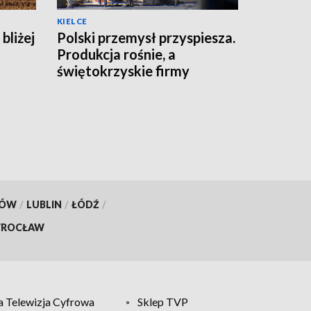
KIELCE
bliżej
Polski przemysł przyspiesza.
Produkcja rośnie, a
świętokrzyskie firmy
zwiększają moce
KÓW
/
LUBLIN
/
ŁÓDŹ
/
ROCŁAW
 Telewizja Cyfrowa
Sklep TVP