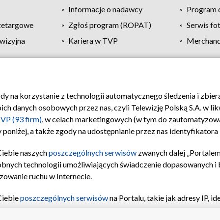
Informacje o nadawcy
Program d
zetargowe
Zgłoś program (ROPAT)
Serwis fo
wizyjna
Kariera w TVP
Merchandi
Polityka prywatności
Moje zgody
Pomoc
Biuro re
ody na korzystanie z technologii automatycznego śledzenia i zbie
 danych osobowych przez nas, czyli Telewizję Polską S.A. w likw
VP (93 firm)
, w celach marketingowych (w tym do zautomatyzow
 poniżej, a także zgody na udostępnianie przez nas identyfikator
Ciebie naszych
poszczególnych serwisów
zwanych dalej „Portalem
obnych technologii umożliwiających świadczenie dopasowanych i be
zowanie ruchu w Internecie.
Ciebie
poszczególnych serwisów
na Portalu, takie jak adresy IP, 
sach Portalu czy historia odwiedzin będą przetwarzane przez TV