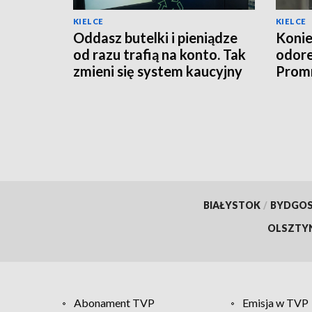
KIELCE
KIELCE
Oddasz butelki i pieniądze
Konie
od razu trafią na konto. Tak
odor
zmieni się system kaucyjny
Promn
moder
BIAŁYSTOK
/
BYDGO
OLSZTY
Abonament TVP
Emisja w TVP