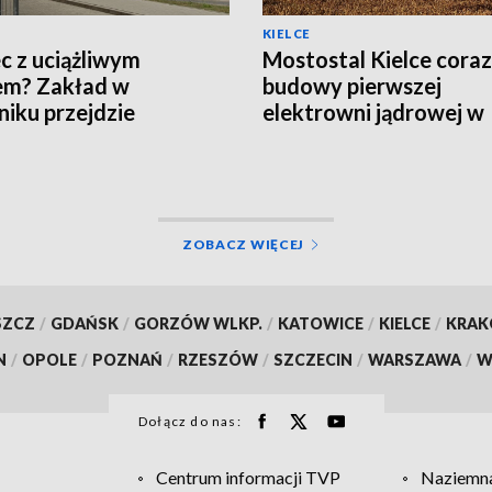
KIELCE
c z uciążliwym
Mostostal Kielce coraz 
em? Zakład w
budowy pierwszej
iku przejdzie
elektrowni jądrowej w
nizację za 19 mln zł
Polsce
ZOBACZ WIĘCEJ
SZCZ
/
GDAŃSK
/
GORZÓW WLKP.
/
KATOWICE
/
KIELCE
/
KRA
N
/
OPOLE
/
POZNAŃ
/
RZESZÓW
/
SZCZECIN
/
WARSZAWA
/
W
Dołącz do nas:
Centrum informacji TVP
Naziemna