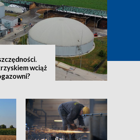
oszczędności.
rzyskiem wciąż
iogazowni?