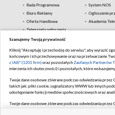
Rada Programowa
System NOS
Biuro Reklamy
Ogłoszenie pr
Oferta Handlowa
Akademia Tele
Telegazeta ogłoszenia
Szanujemy Twoją prywatność
Regulamin TVP
Kliknij "Akceptuję i przechodzę do serwisu", aby wyrazić zg
końcowym i ich przechowywanie oraz na przetwarzanie Twoich
z IAB* (1201 firm)
oraz pozostałych
Zaufanych Partnerów T
mierzenia ich skuteczności) i pozostałych, które wskazujemy
Twoje dane osobowe zbierane podczas odwiedzania przez 
takich jak: pliki cookie, sygnalizatory WWW lub innych pod
udostępnianie funkcji mediów społecznościowych oraz anali
Twoje dane osobowe zbierane podczas odwiedzania przez 
plików cookie, informacje o Twoich wyszukiwaniach w serwi