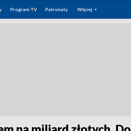
y
Program TV
Patronaty
Więcej
m na miliard złotych. Do