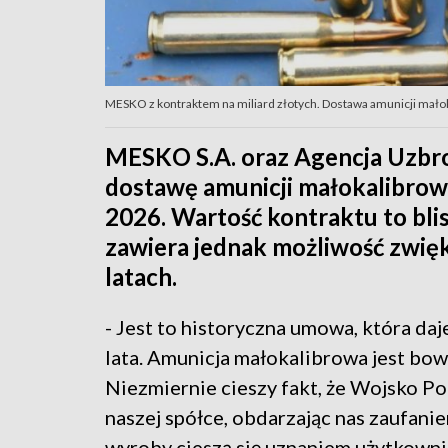
MESKO z kontraktem na miliard złotych. Dostawa amunicji małoka
MESKO S.A. oraz Agencja Uzbr
dostawę amunicji małokalibrowej
2026. Wartość kontraktu to bli
zawiera jednak możliwość zwię
latach.
- Jest to historyczna umowa, która da
lata. Amunicja małokalibrowa jest bo
Niezmiernie cieszy fakt, że Wojsko Po
naszej spółce, obdarzając nas zaufanie
wyroby cieszą się uznaniem użytkow