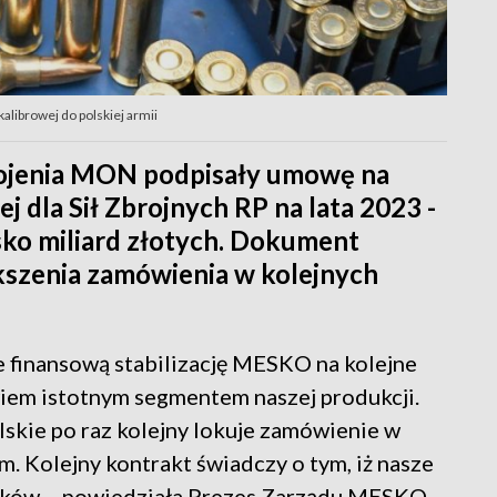
librowej do polskiej armii
ojenia MON podpisały umowę na
 dla Sił Zbrojnych RP na lata 2023 -
sko miliard złotych. Dokument
kszenia zamówienia w kolejnych
je finansową stabilizację MESKO na kolejne
wiem istotnym segmentem naszej produkcji.
lskie po raz kolejny lokuje zamówienie w
m. Kolejny kontrakt świadczy o tym, iż nasze
ników – powiedziała Prezes Zarządu MESKO