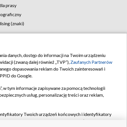
la prasy
tograficzny
sing (znaki)
klamy
Kontakt
rania danych, dostęp do informacji na Twoim urządzeniu
idacji (zwaną dalej również „TVP”),
Zaufanych Partnerów
anego dopasowania reklam do Twoich zainteresowań i
a PPID do Google.
”, w tym informacje zapisywane za pomocą technologii
zpiecznych usług, personalizację treści oraz reklam,
identyfikatory Twoich urządzeń końcowych i identyfikatory
P,
Zaufanych Partnerów z IAB
oraz pozostałych
Zaufanych