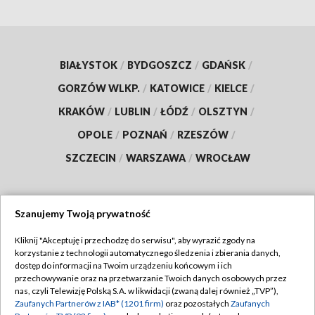
BIAŁYSTOK
/
BYDGOSZCZ
/
GDAŃSK
/
GORZÓW WLKP.
/
KATOWICE
/
KIELCE
/
KRAKÓW
/
LUBLIN
/
ŁÓDŹ
/
OLSZTYN
/
OPOLE
/
POZNAŃ
/
RZESZÓW
/
SZCZECIN
/
WARSZAWA
/
WROCŁAW
Szanujemy Twoją prywatność
Dołącz do nas:
Kliknij "Akceptuję i przechodzę do serwisu", aby wyrazić zgody na
korzystanie z technologii automatycznego śledzenia i zbierania danych,
TVP
dostęp do informacji na Twoim urządzeniu końcowym i ich
Abonament TVP
przechowywanie oraz na przetwarzanie Twoich danych osobowych przez
Regulamin TVP
nas, czyli Telewizję Polską S.A. w likwidacji (zwaną dalej również „TVP”),
Emisja w TVP
Zaufanych Partnerów z IAB* (1201 firm)
oraz pozostałych
Zaufanych
Polityka prywatności