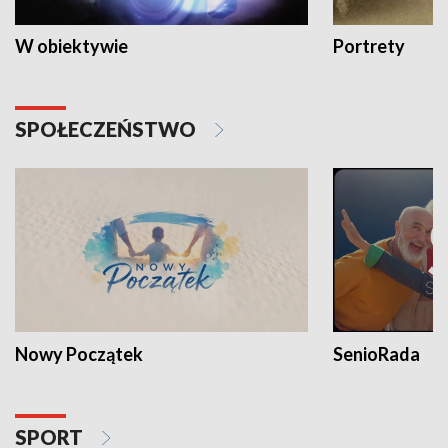
W obiektywie
Portrety
SPOŁECZEŃSTWO
Nowy Początek
SenioRada
SPORT