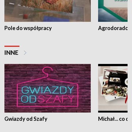
Pole do współpracy
Agrodoradcy 
INNE
Gwiazdy od Szafy
Michał... co dz