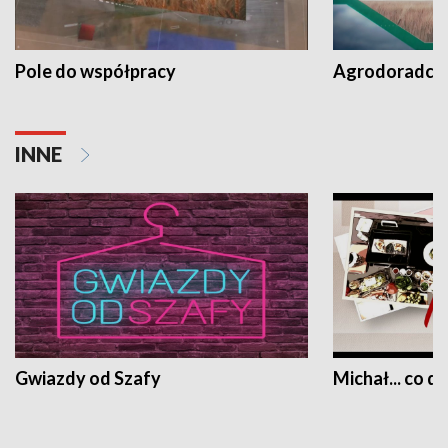
Pole do współpracy
Agrodoradcy 
INNE
Gwiazdy od Szafy
Michał... co dz