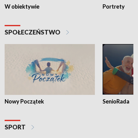
W obiektywie
Portrety
SPOŁECZEŃSTWO
Nowy Początek
SenioRada
SPORT