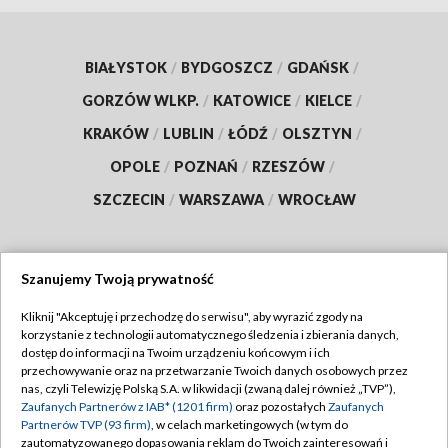
BIAŁYSTOK
/
BYDGOSZCZ
/
GDAŃSK
/
GORZÓW WLKP.
/
KATOWICE
/
KIELCE
/
KRAKÓW
/
LUBLIN
/
ŁÓDŹ
/
OLSZTYN
/
OPOLE
/
POZNAŃ
/
RZESZÓW
/
SZCZECIN
/
WARSZAWA
/
WROCŁAW
Szanujemy Twoją prywatność
Dołącz do nas:
Kliknij "Akceptuję i przechodzę do serwisu", aby wyrazić zgody na
korzystanie z technologii automatycznego śledzenia i zbierania danych,
TVP
dostęp do informacji na Twoim urządzeniu końcowym i ich
Abonament TVP
przechowywanie oraz na przetwarzanie Twoich danych osobowych przez
Regulamin TVP
nas, czyli Telewizję Polską S.A. w likwidacji (zwaną dalej również „TVP”),
Emisja w TVP
Zaufanych Partnerów z IAB* (1201 firm)
oraz pozostałych
Zaufanych
Polityka prywatności
Partnerów TVP (93 firm)
, w celach marketingowych (w tym do
Centrum informacji TVP
Moje zgody
zautomatyzowanego dopasowania reklam do Twoich zainteresowań i