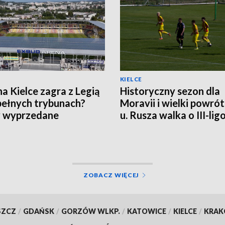
KIELCE
a Kielce zagra z Legią
Historyczny sezon dla
pełnych trybunach?
Moravii i wielki powró
y wyprzedane
u. Rusza walka o III-li
punkty
ZOBACZ WIĘCEJ
SZCZ
/
GDAŃSK
/
GORZÓW WLKP.
/
KATOWICE
/
KIELCE
/
KRA