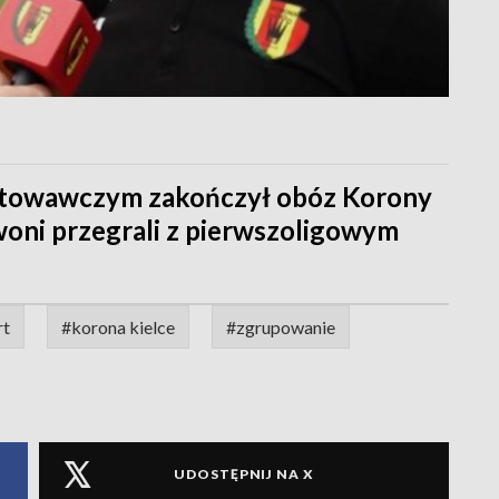
gotowawczym zakończył obóz Korony
woni przegrali z pierwszoligowym
rt
#korona kielce
#zgrupowanie
UDOSTĘPNIJ NA X