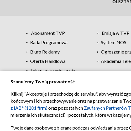
OLSZTY
Abonament TVP
Emisja w TVP
Rada Programowa
System NOS
Biuro Reklamy
Ogłoszenie pr
Oferta Handlowa
Akademia Tele
Telegazeta ogłoszenia
Szanujemy Twoją prywatność
Regulamin TVP
Kliknij "Akceptuję i przechodzę do serwisu", aby wyrazić zg
końcowym i ich przechowywanie oraz na przetwarzanie Twoich
z IAB* (1201 firm)
oraz pozostałych
Zaufanych Partnerów T
mierzenia ich skuteczności) i pozostałych, które wskazujemy
Twoje dane osobowe zbierane podczas odwiedzania przez 