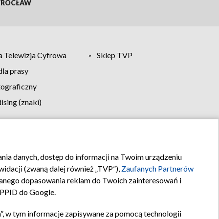
ROCŁAW
 Telewizja Cyfrowa
Sklep TVP
la prasy
tograficzny
sing (znaki)
klamy
Kontakt
rania danych, dostęp do informacji na Twoim urządzeniu
idacji (zwaną dalej również „TVP”),
Zaufanych Partnerów
anego dopasowania reklam do Twoich zainteresowań i
a PPID do Google.
”, w tym informacje zapisywane za pomocą technologii