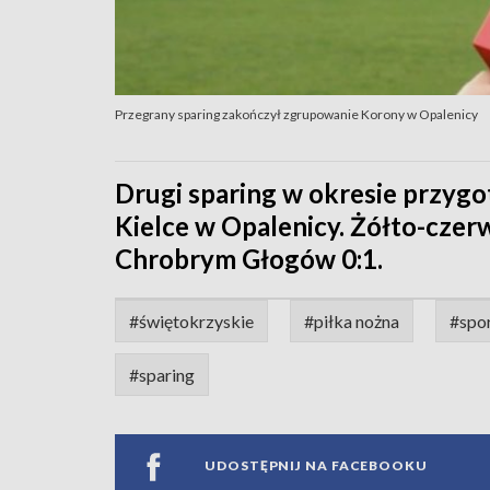
Przegrany sparing zakończył zgrupowanie Korony w Opalenicy
Drugi sparing w okresie przy
Kielce w Opalenicy. Żółto-czer
Chrobrym Głogów 0:1.
#świętokrzyskie
#piłka nożna
#spo
#sparing
UDOSTĘPNIJ NA FACEBOOKU