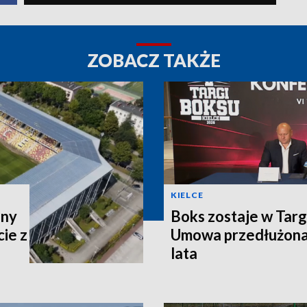
ZOBACZ TAKŻE
KIELCE
ony
Boks zostaje w Targ
ie z
Umowa przedłużona 
lata