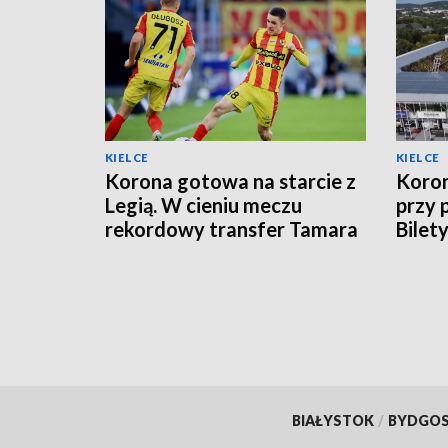
KIELCE
KIELCE
Korona gotowa na starcie z
Koron
Legią. W cieniu meczu
przy 
rekordowy transfer Tamara
Bilet
Svetlina
BIAŁYSTOK
/
BYDGO