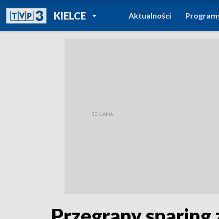
POWRÓT DO
KIELCE
Aktualności
Program
TVP REGIONY
Przegrany sparing