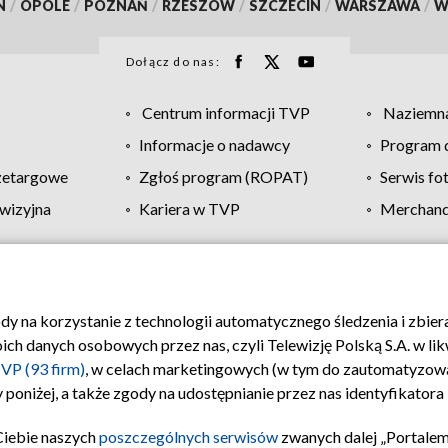
N
/
OPOLE
/
POZNAŃ
/
RZESZÓW
/
SZCZECIN
/
WARSZAWA
/
W
Dołącz do nas:
Centrum informacji TVP
Naziemna
Informacje o nadawcy
Program d
zetargowe
Zgłoś program (ROPAT)
Serwis fo
wizyjna
Kariera w TVP
Merchandi
Polityka prywatności
Moje zgody
Pomoc
Biuro re
ody na korzystanie z technologii automatycznego śledzenia i zbie
 danych osobowych przez nas, czyli Telewizję Polską S.A. w likw
VP (93 firm)
, w celach marketingowych (w tym do zautomatyzow
 poniżej, a także zgody na udostępnianie przez nas identyfikator
Ciebie naszych
poszczególnych serwisów
zwanych dalej „Portalem