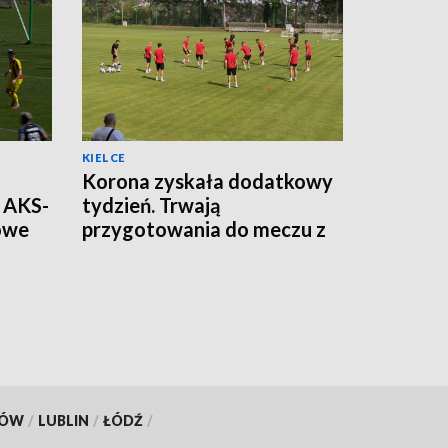
KIELCE
Korona zyskała dodatkowy
t AKS-
tydzień. Trwają
gowe
przygotowania do meczu z
Legią Warszawa
KÓW
/
LUBLIN
/
ŁÓDŹ
/