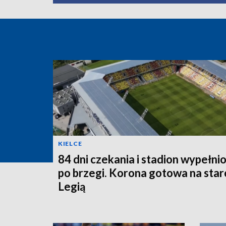
KIELCE
84 dni czekania i stadion wypełni
po brzegi. Korona gotowa na starc
Legią