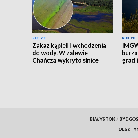
KIELCE
KIELCE
Zakaz kąpieli i wchodzenia
IMGW
do wody. W zalewie
burza
Chańcza wykryto sinice
grad 
prądu
BIAŁYSTOK
/
BYDGO
OLSZTY