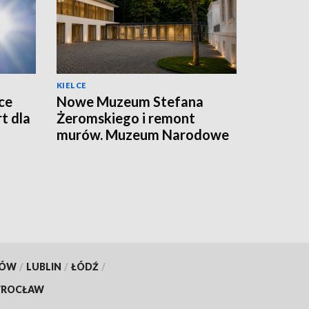
KIELCE
ce
Nowe Muzeum Stefana
t dla
Żeromskiego i remont
murów. Muzeum Narodowe
realizuje dwie duże
inwestycje
KÓW
/
LUBLIN
/
ŁÓDŹ
/
ROCŁAW