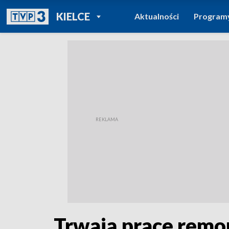
POWRÓT DO
KIELCE
Aktualności
Program
TVP REGIONY
Trwają prace remo