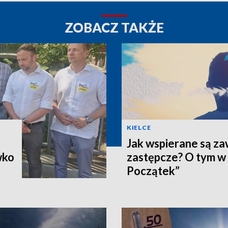
ZOBACZ TAKŻE
KIELCE
Jak wspierane są z
wko
zastępcze? O tym w
Początek”