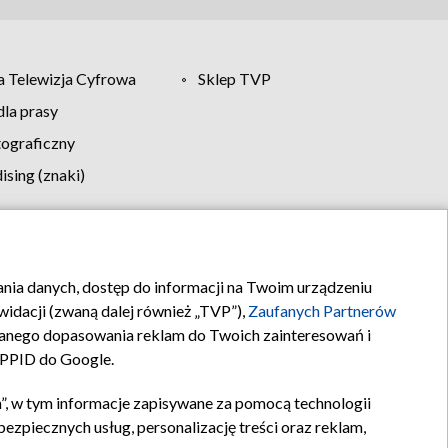
 Telewizja Cyfrowa
Sklep TVP
la prasy
tograficzny
sing (znaki)
klamy
Kontakt
rania danych, dostęp do informacji na Twoim urządzeniu
idacji (zwaną dalej również „TVP”),
Zaufanych Partnerów
anego dopasowania reklam do Twoich zainteresowań i
a PPID do Google.
”, w tym informacje zapisywane za pomocą technologii
zpiecznych usług, personalizację treści oraz reklam,