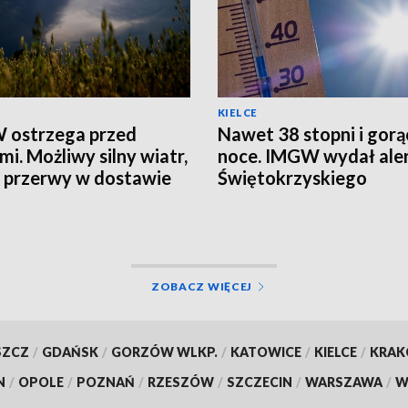
KIELCE
 ostrzega przed
Nawet 38 stopni i gorą
mi. Możliwy silny wiatr,
noce. IMGW wydał aler
i przerwy w dostawie
Świętokrzyskiego
ZOBACZ WIĘCEJ
SZCZ
/
GDAŃSK
/
GORZÓW WLKP.
/
KATOWICE
/
KIELCE
/
KRA
N
/
OPOLE
/
POZNAŃ
/
RZESZÓW
/
SZCZECIN
/
WARSZAWA
/
W