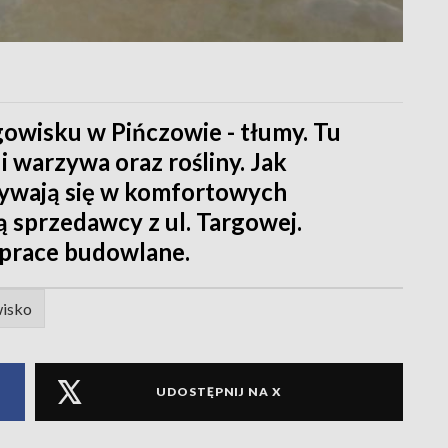
gowisku w Pińczowie - tłumy. Tu
 warzywa oraz rośliny. Jak
dbywają się w komfortowych
 sprzedawcy z ul. Targowej.
ż prace budowlane.
isko
UDOSTĘPNIJ NA X