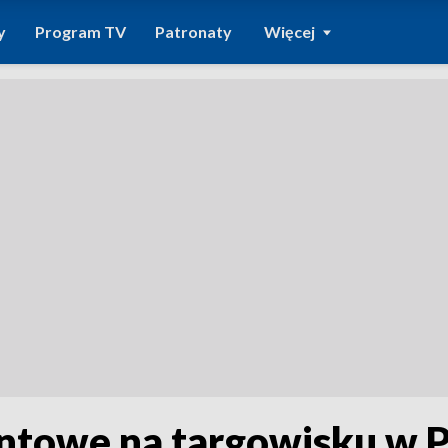
y
Program TV
Patronaty
Więcej
ntowe na targowisku w 