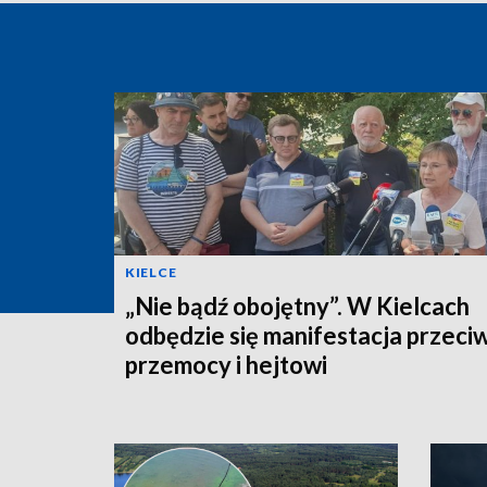
KIELCE
„Nie bądź obojętny”. W Kielcach
odbędzie się manifestacja przeci
przemocy i hejtowi