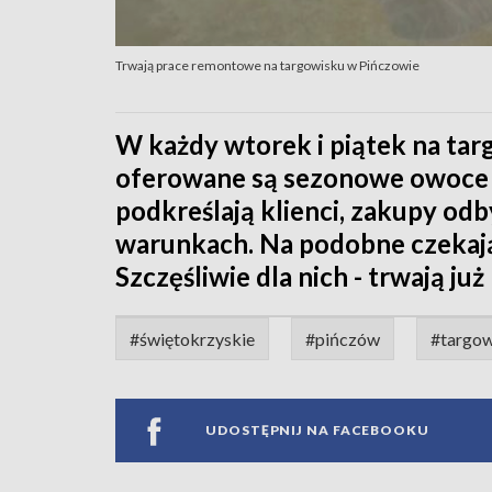
Trwają prace remontowe na targowisku w Pińczowie
W każdy wtorek i piątek na tar
oferowane są sezonowe owoce i
podkreślają klienci, zakupy o
warunkach. Na podobne czekają
Szczęśliwie dla nich - trwają ju
#świętokrzyskie
#pińczów
#targow
UDOSTĘPNIJ NA FACEBOOKU