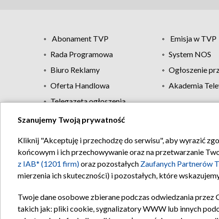
Abonament TVP
Emisja w TVP
Rada Programowa
System NOS
Biuro Reklamy
Ogłoszenie pr
Oferta Handlowa
Akademia Tele
Telegazeta ogłoszenia
Szanujemy Twoją prywatność
Regulamin TVP
Kliknij "Akceptuję i przechodzę do serwisu", aby wyrazić zg
końcowym i ich przechowywanie oraz na przetwarzanie Twoich
z IAB* (1201 firm)
oraz pozostałych
Zaufanych Partnerów T
mierzenia ich skuteczności) i pozostałych, które wskazujemy
Twoje dane osobowe zbierane podczas odwiedzania przez 
takich jak: pliki cookie, sygnalizatory WWW lub innych pod