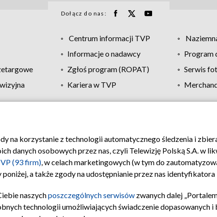
Dołącz do nas:
Centrum informacji TVP
Naziemna
Informacje o nadawcy
Program d
zetargowe
Zgłoś program (ROPAT)
Serwis fo
wizyjna
Kariera w TVP
Merchandi
Polityka prywatności
Moje zgody
Pomoc
Biuro re
ody na korzystanie z technologii automatycznego śledzenia i zbie
 danych osobowych przez nas, czyli Telewizję Polską S.A. w likw
VP (93 firm)
, w celach marketingowych (w tym do zautomatyzow
 poniżej, a także zgody na udostępnianie przez nas identyfikator
Ciebie naszych
poszczególnych serwisów
zwanych dalej „Portalem
obnych technologii umożliwiających świadczenie dopasowanych i be