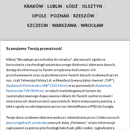
KRAKÓW
/
LUBLIN
/
ŁÓDŹ
/
OLSZTYN
/
OPOLE
/
POZNAŃ
/
RZESZÓW
/
SZCZECIN
/
WARSZAWA
/
WROCŁAW
Szanujemy Twoją prywatność
Dołącz do nas:
Kliknij "Akceptuję i przechodzę do serwisu", aby wyrazić zgody na
korzystanie z technologii automatycznego śledzenia i zbierania danych,
TVP
dostęp do informacji na Twoim urządzeniu końcowym i ich
Abonament TVP
przechowywanie oraz na przetwarzanie Twoich danych osobowych przez
Regulamin TVP
nas, czyli Telewizję Polską S.A. w likwidacji (zwaną dalej również „TVP”),
Emisja w TVP
Polityka prywatności
Zaufanych Partnerów z IAB* (1201 firm)
oraz pozostałych
Zaufanych
Partnerów TVP (93 firm)
, w celach marketingowych (w tym do
Centrum informacji TVP
Moje zgody
zautomatyzowanego dopasowania reklam do Twoich zainteresowań i
mierzenia ich skuteczności) i pozostałych, które wskazujemy poniżej, a
Naziemna Telewizja Cyfrowa
Pomoc
także zgody na udostępnianie przez nas identyfikatora PPID do Google.
Sklep TVP
Biuro reklamy
Twoje dane osobowe zbierane podczas odwiedzania przez Ciebie naszych
Rada Programowa
Kontakt
poszczególnych serwisów
zwanych dalej „Portalem”, w tym informacje
zapisywane za pomocą technologii takich jak: pliki cookie, sygnalizatory