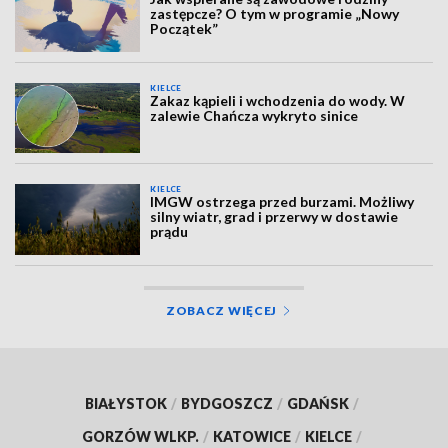
zastępcze? O tym w programie „Nowy
Początek”
KIELCE
Zakaz kąpieli i wchodzenia do wody. W
zalewie Chańcza wykryto sinice
KIELCE
IMGW ostrzega przed burzami. Możliwy
silny wiatr, grad i przerwy w dostawie
prądu
ZOBACZ WIĘCEJ
BIAŁYSTOK
/
BYDGOSZCZ
/
GDAŃSK
/
GORZÓW WLKP.
/
KATOWICE
/
KIELCE
/