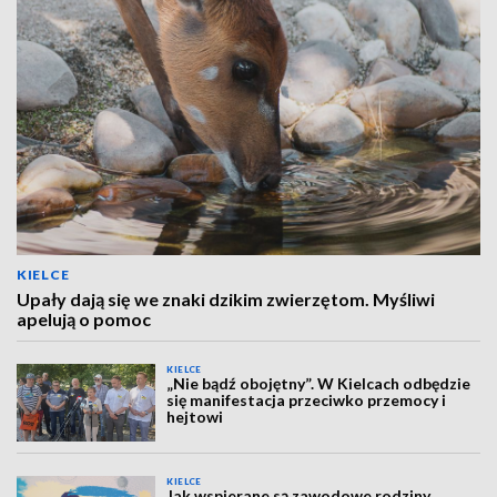
KIELCE
Upały dają się we znaki dzikim zwierzętom. Myśliwi
apelują o pomoc
KIELCE
„Nie bądź obojętny”. W Kielcach odbędzie
się manifestacja przeciwko przemocy i
hejtowi
KIELCE
Jak wspierane są zawodowe rodziny