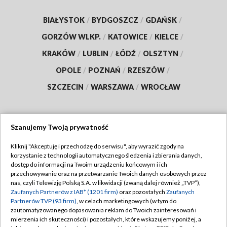
BIAŁYSTOK
/
BYDGOSZCZ
/
GDAŃSK
/
GORZÓW WLKP.
/
KATOWICE
/
KIELCE
/
KRAKÓW
/
LUBLIN
/
ŁÓDŹ
/
OLSZTYN
/
OPOLE
/
POZNAŃ
/
RZESZÓW
/
SZCZECIN
/
WARSZAWA
/
WROCŁAW
Szanujemy Twoją prywatność
Dołącz do nas:
Kliknij "Akceptuję i przechodzę do serwisu", aby wyrazić zgody na
korzystanie z technologii automatycznego śledzenia i zbierania danych,
TVP
dostęp do informacji na Twoim urządzeniu końcowym i ich
Abonament TVP
przechowywanie oraz na przetwarzanie Twoich danych osobowych przez
Regulamin TVP
nas, czyli Telewizję Polską S.A. w likwidacji (zwaną dalej również „TVP”),
Emisja w TVP
Polityka prywatności
Zaufanych Partnerów z IAB* (1201 firm)
oraz pozostałych
Zaufanych
Partnerów TVP (93 firm)
, w celach marketingowych (w tym do
Centrum informacji TVP
Moje zgody
zautomatyzowanego dopasowania reklam do Twoich zainteresowań i
mierzenia ich skuteczności) i pozostałych, które wskazujemy poniżej, a
Naziemna Telewizja Cyfrowa
Pomoc