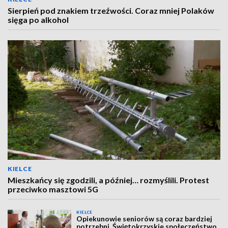
Sierpień pod znakiem trzeźwości. Coraz mniej Polaków
sięga po alkohol
KIELCE
Mieszkańcy się zgodzili, a później… rozmyślili. Protest
przeciwko masztowi 5G
KIELCE
Opiekunowie seniorów są coraz bardziej
potrzebni. Świętokrzyskie społeczeństwo