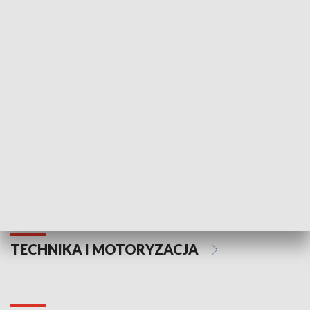
KULTURA I SZTUKA
Informator kulturalny
Drzwi do kult
TECHNIKA I MOTORYZACJA