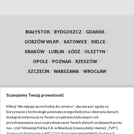
BIAŁYSTOK
/
BYDGOSZCZ
/
GDAŃSK
/
GORZÓW WLKP.
/
KATOWICE
/
KIELCE
/
KRAKÓW
/
LUBLIN
/
ŁÓDŹ
/
OLSZTYN
/
OPOLE
/
POZNAŃ
/
RZESZÓW
/
SZCZECIN
/
WARSZAWA
/
WROCŁAW
Szanujemy Twoją prywatność
Dołącz do nas:
Kliknij "Akceptuję i przechodzę do serwisu", aby wyrazić zgody na
korzystanie z technologii automatycznego śledzenia i zbierania danych,
TVP
dostęp do informacji na Twoim urządzeniu końcowym i ich
Abonament TVP
przechowywanie oraz na przetwarzanie Twoich danych osobowych przez
Regulamin TVP
nas, czyli Telewizję Polską S.A. w likwidacji (zwaną dalej również „TVP”),
Emisja w TVP
Zaufanych Partnerów z IAB* (1201 firm)
oraz pozostałych
Zaufanych
Polityka prywatności