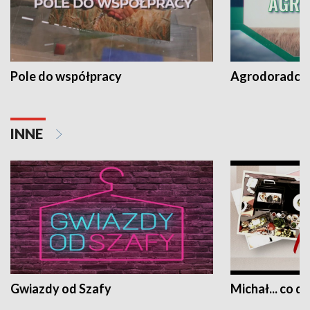
Pole do współpracy
Agrodoradcy 
INNE
Gwiazdy od Szafy
Michał... co dz