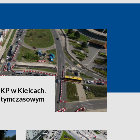
PKP w Kielcach.
a tymczasowym