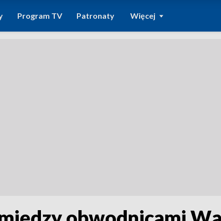
y
Program TV
Patronaty
Więcej
 między obwodnicami Wą