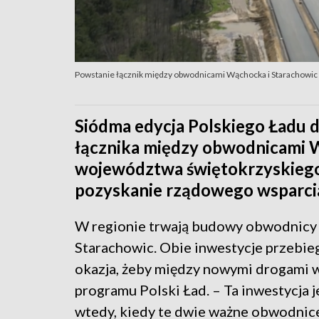
Powstanie łącznik między obwodnicami Wąchocka i Starachowic
Siódma edycja Polskiego Ładu 
łącznika między obwodnicami W
województwa świętokrzyskiego z
pozyskanie rządowego wsparci
W regionie trwają budowy obwodnicy
Starachowic. Obie inwestycje przebieg
okazja, żeby między nowymi drogami w
programu Polski Ład. – Ta inwestycja j
wtedy, kiedy te dwie ważne obwodnice