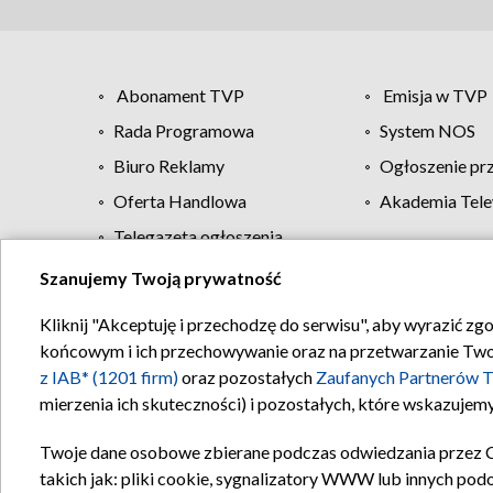
Abonament TVP
Emisja w TVP
Rada Programowa
System NOS
Biuro Reklamy
Ogłoszenie pr
Oferta Handlowa
Akademia Tele
Telegazeta ogłoszenia
Szanujemy Twoją prywatność
Regulamin TVP
Kliknij "Akceptuję i przechodzę do serwisu", aby wyrazić zg
końcowym i ich przechowywanie oraz na przetwarzanie Twoich
z IAB* (1201 firm)
oraz pozostałych
Zaufanych Partnerów T
mierzenia ich skuteczności) i pozostałych, które wskazujemy
Twoje dane osobowe zbierane podczas odwiedzania przez 
takich jak: pliki cookie, sygnalizatory WWW lub innych pod