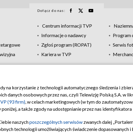
Dołącz do nas:
Centrum informacji TVP
Naziemna
Informacje o nadawcy
Program d
zetargowe
Zgłoś program (ROPAT)
Serwis fo
wizyjna
Kariera w TVP
Merchandi
Polityka prywatności
Moje zgody
Pomoc
Biuro re
ody na korzystanie z technologii automatycznego śledzenia i zbie
 danych osobowych przez nas, czyli Telewizję Polską S.A. w likw
VP (93 firm)
, w celach marketingowych (w tym do zautomatyzow
 poniżej, a także zgody na udostępnianie przez nas identyfikator
Ciebie naszych
poszczególnych serwisów
zwanych dalej „Portalem
obnych technologii umożliwiających świadczenie dopasowanych i be