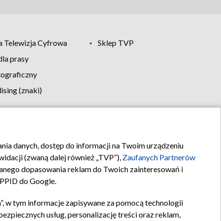
 Telewizja Cyfrowa
Sklep TVP
la prasy
tograficzny
sing (znaki)
klamy
Kontakt
rania danych, dostęp do informacji na Twoim urządzeniu
idacji (zwaną dalej również „TVP”),
Zaufanych Partnerów
anego dopasowania reklam do Twoich zainteresowań i
a PPID do Google.
”, w tym informacje zapisywane za pomocą technologii
zpiecznych usług, personalizację treści oraz reklam,