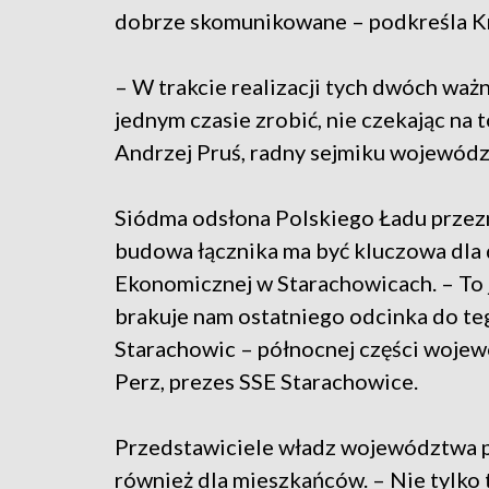
dobrze skomunikowane – podkreśla Krz
– W trakcie realizacji tych dwóch waż
jednym czasie zrobić, nie czekając na t
Andrzej Pruś, radny sejmiku wojewód
Siódma odsłona Polskiego Ładu przezn
budowa łącznika ma być kluczowa dla 
Ekonomicznej w Starachowicach. – To 
brakuje nam ostatniego odcinka do te
Starachowic – północnej części woje
Perz, prezes SSE Starachowice.
Przedstawiciele władz województwa pr
również dla mieszkańców. – Nie tylko 