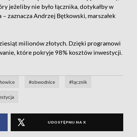
óry jeżeliby nie było łącznika, dotykałby w
– zaznacza Andrzej Bętkowski, marszałek
iesiąt milionów złotych. Dzięki programowi
anie, które pokryje 98% kosztów inwestycji.
chowice
#obwodnice
#łącznik
estycja
UDOSTĘPNIJ NA X