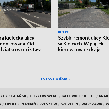
KIELCE
na kielecka ulica
Szybki remont ulicy Kle
montowana. Od
w Kielcach. W piątek
działku wróci stała
kierowców czekają
izacja ruchu
utrudnienia
ZOBACZ WIĘCEJ
SZCZ
/
GDAŃSK
/
GORZÓW WLKP.
/
KATOWICE
/
KIELCE
/
KRA
N
/
OPOLE
/
POZNAŃ
/
RZESZÓW
/
SZCZECIN
/
WARSZAWA
/
W