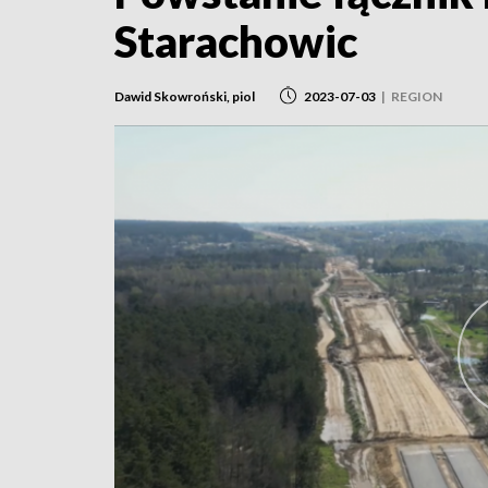
Starachowic
Dawid Skowroński, piol
2023-07-03
|
REGION