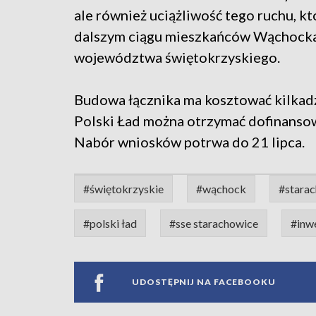
ale również uciążliwość tego ruchu, kt
dalszym ciągu mieszkańców Wąchocka 
województwa świętokrzyskiego.
Budowa łącznika ma kosztować kilkadz
Polski Ład można otrzymać dofinansow
Nabór wniosków potrwa do 21 lipca.
#świętokrzyskie
#wąchock
#stara
#polski ład
#sse starachowice
#inw
UDOSTĘPNIJ NA FACEBOOKU