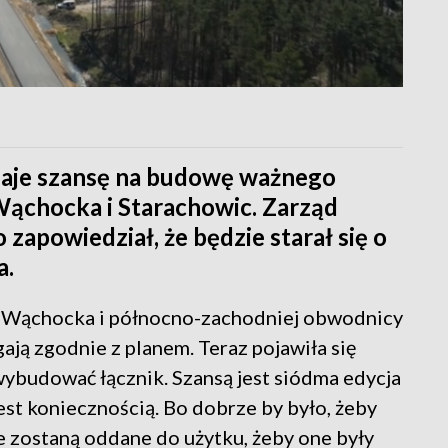
daje szansę na budowę ważnego
ąchocka i Starachowic. Zarząd
apowiedział, że będzie starał się o
a.
 Wąchocka i północno-zachodniej obwodnicy
ają zgodnie z planem. Teraz pojawiła się
ybudować łącznik. Szansą jest siódma edycja
est koniecznością. Bo dobrze by było, żeby
 zostaną oddane do użytku, żeby one były