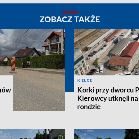
ZOBACZ TAKŻE
KIELCE
onów
Korki przy dworcu 
Kierowcy utknęli n
rondzie