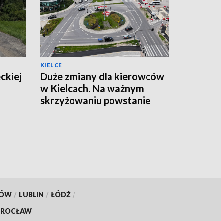
KIELCE
ckiej
Duże zmiany dla kierowców
w Kielcach. Na ważnym
skrzyżowaniu powstanie
tymczasowe rondo
[ZDJĘCIA]
KÓW
/
LUBLIN
/
ŁÓDŹ
/
ROCŁAW