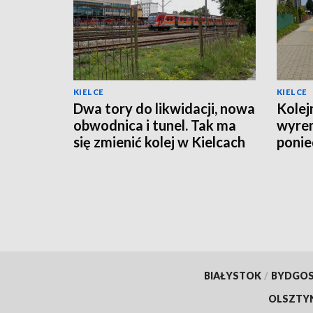
KIELCE
KIELCE
Dwa tory do likwidacji, nowa
Kolej
obwodnica i tunel. Tak ma
wyre
się zmienić kolej w Kielcach
ponie
organ
BIAŁYSTOK
/
BYDGO
OLSZTY