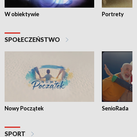
W obiektywie
Portrety
SPOŁECZEŃSTWO
Nowy Początek
SenioRada
SPORT