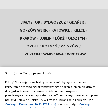
BIAŁYSTOK
/
BYDGOSZCZ
/
GDAŃSK
/
GORZÓW WLKP.
/
KATOWICE
/
KIELCE
/
KRAKÓW
/
LUBLIN
/
ŁÓDŹ
/
OLSZTYN
/
OPOLE
/
POZNAŃ
/
RZESZÓW
/
SZCZECIN
/
WARSZAWA
/
WROCŁAW
Szanujemy Twoją prywatność
Dołącz do nas:
Kliknij "Akceptuję i przechodzę do serwisu", aby wyrazić zgody na
korzystanie z technologii automatycznego śledzenia i zbierania danych,
TVP
dostęp do informacji na Twoim urządzeniu końcowym i ich
Abonament TVP
przechowywanie oraz na przetwarzanie Twoich danych osobowych przez
Regulamin TVP
nas, czyli Telewizję Polską S.A. w likwidacji (zwaną dalej również „TVP”),
Emisja w TVP
Zaufanych Partnerów z IAB* (1201 firm)
oraz pozostałych
Zaufanych
Polityka prywatności