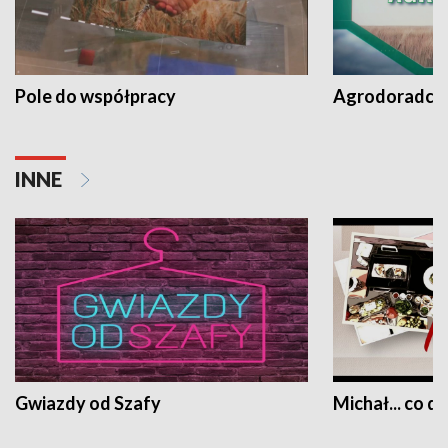
Pole do współpracy
Agrodoradcy 
INNE
Gwiazdy od Szafy
Michał... co dz