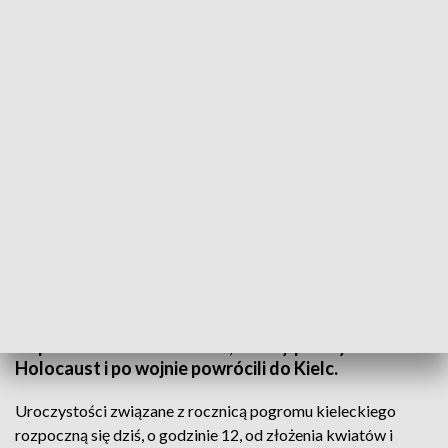
Pamięć ofiar uczczą mieszkańcy miasta i przedstawiciele władz
77 lat temu w Kielcach zamordowano 37 Żydów, a
35 zostało rannych. 4 lipca 1946 roku wzburzony
tłum, podżegany plotką dotyczącą rzekomego
mordu rytualnego, napadł na żydowskich
współmieszkańców – ludzi, którzy przeżyli
Holocaust i po wojnie powrócili do Kielc.
Uroczystości związane z rocznicą pogromu kieleckiego
rozpoczną się dziś, o godzinie 12, od złożenia kwiatów i