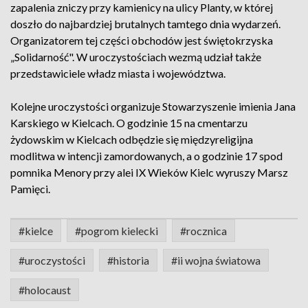
zapalenia zniczy przy kamienicy na ulicy Planty, w której
doszło do najbardziej brutalnych tamtego dnia wydarzeń.
Organizatorem tej części obchodów jest świętokrzyska
„Solidarność". W uroczystościach wezmą udział także
przedstawiciele władz miasta i województwa.
Kolejne uroczystości organizuje Stowarzyszenie imienia Jana
Karskiego w Kielcach. O godzinie 15 na cmentarzu
żydowskim w Kielcach odbędzie się międzyreligijna
modlitwa w intencji zamordowanych, a o godzinie 17 spod
pomnika Menory przy alei IX Wieków Kielc wyruszy Marsz
Pamięci.
#kielce
#pogrom kielecki
#rocznica
#uroczystości
#historia
#ii wojna światowa
#holocaust