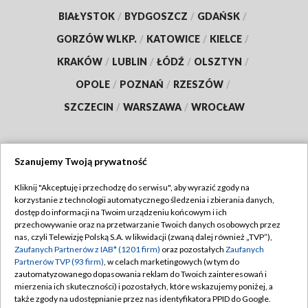
BIAŁYSTOK
/
BYDGOSZCZ
/
GDAŃSK
/
GORZÓW WLKP.
/
KATOWICE
/
KIELCE
/
KRAKÓW
/
LUBLIN
/
ŁÓDŹ
/
OLSZTYN
/
OPOLE
/
POZNAŃ
/
RZESZÓW
/
SZCZECIN
/
WARSZAWA
/
WROCŁAW
Szanujemy Twoją prywatność
Dołącz do nas:
Kliknij "Akceptuję i przechodzę do serwisu", aby wyrazić zgody na
korzystanie z technologii automatycznego śledzenia i zbierania danych,
TVP
dostęp do informacji na Twoim urządzeniu końcowym i ich
Abonament TVP
przechowywanie oraz na przetwarzanie Twoich danych osobowych przez
Regulamin TVP
nas, czyli Telewizję Polską S.A. w likwidacji (zwaną dalej również „TVP”),
Emisja w TVP
Polityka prywatności
Zaufanych Partnerów z IAB* (1201 firm)
oraz pozostałych
Zaufanych
Partnerów TVP (93 firm)
, w celach marketingowych (w tym do
Centrum informacji TVP
Moje zgody
zautomatyzowanego dopasowania reklam do Twoich zainteresowań i
mierzenia ich skuteczności) i pozostałych, które wskazujemy poniżej, a
Naziemna Telewizja Cyfrowa
Pomoc
także zgody na udostępnianie przez nas identyfikatora PPID do Google.