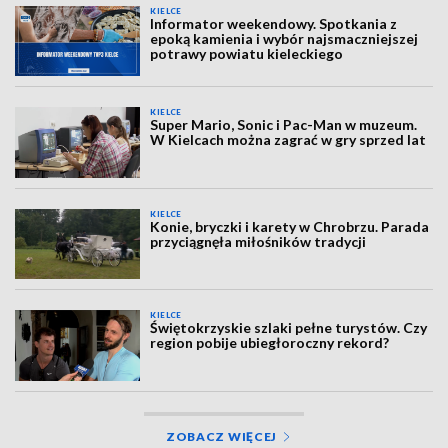
KIELCE
Informator weekendowy. Spotkania z
epoką kamienia i wybór najsmaczniejszej
potrawy powiatu kieleckiego
KIELCE
Super Mario, Sonic i Pac-Man w muzeum.
W Kielcach można zagrać w gry sprzed lat
KIELCE
Konie, bryczki i karety w Chrobrzu. Parada
przyciągnęła miłośników tradycji
KIELCE
Świętokrzyskie szlaki pełne turystów. Czy
region pobije ubiegłoroczny rekord?
ZOBACZ WIĘCEJ