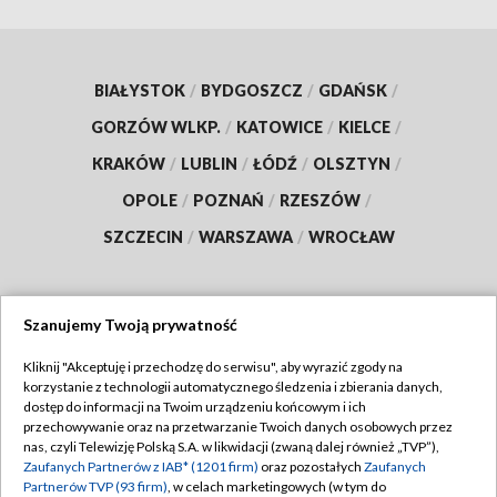
BIAŁYSTOK
/
BYDGOSZCZ
/
GDAŃSK
/
GORZÓW WLKP.
/
KATOWICE
/
KIELCE
/
KRAKÓW
/
LUBLIN
/
ŁÓDŹ
/
OLSZTYN
/
OPOLE
/
POZNAŃ
/
RZESZÓW
/
SZCZECIN
/
WARSZAWA
/
WROCŁAW
Szanujemy Twoją prywatność
Dołącz do nas:
Kliknij "Akceptuję i przechodzę do serwisu", aby wyrazić zgody na
korzystanie z technologii automatycznego śledzenia i zbierania danych,
TVP
dostęp do informacji na Twoim urządzeniu końcowym i ich
Abonament TVP
przechowywanie oraz na przetwarzanie Twoich danych osobowych przez
Regulamin TVP
nas, czyli Telewizję Polską S.A. w likwidacji (zwaną dalej również „TVP”),
Emisja w TVP
Polityka prywatności
Zaufanych Partnerów z IAB* (1201 firm)
oraz pozostałych
Zaufanych
Partnerów TVP (93 firm)
, w celach marketingowych (w tym do