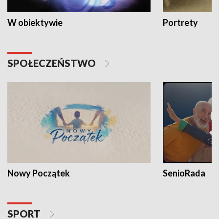
W obiektywie
Portrety
SPOŁECZEŃSTWO
Nowy Początek
SenioRada
SPORT