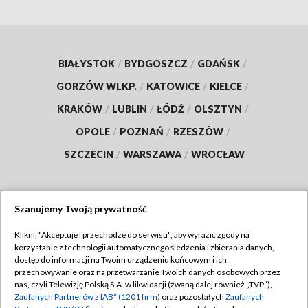
BIAŁYSTOK
/
BYDGOSZCZ
/
GDAŃSK
/
GORZÓW WLKP.
/
KATOWICE
/
KIELCE
/
KRAKÓW
/
LUBLIN
/
ŁÓDŹ
/
OLSZTYN
/
OPOLE
/
POZNAŃ
/
RZESZÓW
/
SZCZECIN
/
WARSZAWA
/
WROCŁAW
Szanujemy Twoją prywatność
Dołącz do nas:
Kliknij "Akceptuję i przechodzę do serwisu", aby wyrazić zgody na
korzystanie z technologii automatycznego śledzenia i zbierania danych,
TVP
dostęp do informacji na Twoim urządzeniu końcowym i ich
Abonament TVP
przechowywanie oraz na przetwarzanie Twoich danych osobowych przez
Regulamin TVP
nas, czyli Telewizję Polską S.A. w likwidacji (zwaną dalej również „TVP”),
Emisja w TVP
Zaufanych Partnerów z IAB* (1201 firm)
oraz pozostałych
Zaufanych
Polityka prywatności