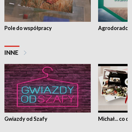
Pole do współpracy
Agrodoradcy 
INNE
Gwiazdy od Szafy
Michał... co dz