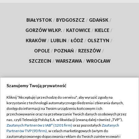
BIAŁYSTOK
/
BYDGOSZCZ
/
GDAŃSK
/
GORZÓW WLKP.
/
KATOWICE
/
KIELCE
/
KRAKÓW
/
LUBLIN
/
ŁÓDŹ
/
OLSZTYN
/
OPOLE
/
POZNAŃ
/
RZESZÓW
/
SZCZECIN
/
WARSZAWA
/
WROCŁAW
Szanujemy Twoją prywatność
Dołącz do nas:
Kliknij "Akceptuję i przechodzę do serwisu", aby wyrazić zgody na
korzystanie z technologii automatycznego śledzenia i zbierania danych,
TVP
dostęp do informacji na Twoim urządzeniu końcowym i ich
Abonament TVP
przechowywanie oraz na przetwarzanie Twoich danych osobowych przez
Regulamin TVP
nas, czyli Telewizję Polską S.A. w likwidacji (zwaną dalej również „TVP”),
Emisja w TVP
Polityka prywatności
Zaufanych Partnerów z IAB* (1201 firm)
oraz pozostałych
Zaufanych
Partnerów TVP (93 firm)
, w celach marketingowych (w tym do
Centrum informacji TVP
Moje zgody
zautomatyzowanego dopasowania reklam do Twoich zainteresowań i