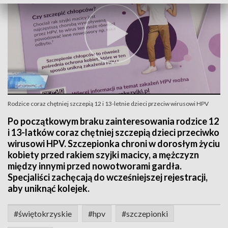
Rodzice coraz chętniej szczepią 12 i 13-letnie dzieci przeciw wirusowi HPV
Po początkowym braku zainteresowania rodzice 12
i 13-latków coraz chętniej szczepią dzieci przeciwko
wirusowi HPV. Szczepionka chroni w dorosłym życiu
kobiety przed rakiem szyjki macicy, a mężczyzn
między innymi przed nowotworami gardła.
Specjaliści zachęcają do wcześniejszej rejestracji,
aby uniknąć kolejek.
#świętokrzyskie
#hpv
#szczepionki