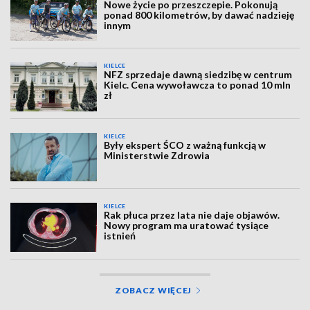
Nowe życie po przeszczepie. Pokonują
ponad 800 kilometrów, by dawać nadzieję
innym
KIELCE
NFZ sprzedaje dawną siedzibę w centrum
Kielc. Cena wywoławcza to ponad 10 mln
zł
KIELCE
Były ekspert ŚCO z ważną funkcją w
Ministerstwie Zdrowia
KIELCE
Rak płuca przez lata nie daje objawów.
Nowy program ma uratować tysiące
istnień
ZOBACZ WIĘCEJ