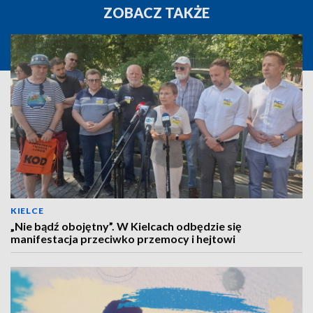
ZOBACZ TAKŻE
KIELCE
„Nie bądź obojętny”. W Kielcach odbędzie się
manifestacja przeciwko przemocy i hejtowi