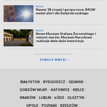
KIELCE
Nawet 38 stopni i gorące noce. IMGW
wydał alert dla Świętokrzyskiego
KIELCE
Nowe Muzeum Stefana Żeromskiego i
remont murów. Muzeum Narodowe
realizuje dwie duże inwestycje
ZOBACZ WIĘCEJ
BIAŁYSTOK
/
BYDGOSZCZ
/
GDAŃSK
/
GORZÓW WLKP.
/
KATOWICE
/
KIELCE
/
KRAKÓW
/
LUBLIN
/
ŁÓDŹ
/
OLSZTYN
/
OPOLE
/
POZNAŃ
/
RZESZÓW
/