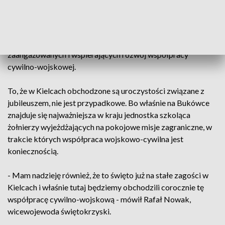
bezpieczeństwo i pokój lokalny - stwierdził Jarosław
Rusiecki, senator RP.
W trakcie gali wręczono medale i wyróżnienia dla osób
zaangażowanych i wspierających rozwój współpracy
cywilno-wojskowej.
To, że w Kielcach obchodzone są uroczystości związane z
jubileuszem, nie jest przypadkowe. Bo właśnie na Bukówce
znajduje się najważniejsza w kraju jednostka szkoląca
żołnierzy wyjeżdżających na pokojowe misje zagraniczne, w
trakcie których współpraca wojskowo-cywilna jest
koniecznością.
- Mam nadzieję również, że to święto już na stałe zagości w
Kielcach i właśnie tutaj będziemy obchodzili corocznie tę
współpracę cywilno-wojskową - mówił Rafał Nowak,
wicewojewoda świętokrzyski.