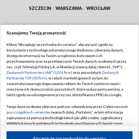
SZCZECIN
/
WARSZAWA
/
WROCŁAW
Szanujemy Twoją prywatność
Dołącz do nas:
Kliknij "Akceptuję i przechodzę do serwisu", aby wyrazić zgody na
korzystanie z technologii automatycznego śledzenia i zbierania danych,
TVP
dostęp do informacji na Twoim urządzeniu końcowym i ich
Abonament TVP
przechowywanie oraz na przetwarzanie Twoich danych osobowych przez
Regulamin TVP
nas, czyli Telewizję Polską S.A. w likwidacji (zwaną dalej również „TVP”),
Emisja w TVP
Polityka prywatności
Zaufanych Partnerów z IAB* (1201 firm)
oraz pozostałych
Zaufanych
Partnerów TVP (93 firm)
, w celach marketingowych (w tym do
Centrum informacji TVP
Moje zgody
zautomatyzowanego dopasowania reklam do Twoich zainteresowań i
mierzenia ich skuteczności) i pozostałych, które wskazujemy poniżej, a
Naziemna Telewizja Cyfrowa
Pomoc
także zgody na udostępnianie przez nas identyfikatora PPID do Google.
Sklep TVP
Biuro reklamy
Twoje dane osobowe zbierane podczas odwiedzania przez Ciebie naszych
Rada Programowa
Kontakt
poszczególnych serwisów
zwanych dalej „Portalem”, w tym informacje
zapisywane za pomocą technologii takich jak: pliki cookie, sygnalizatory
System NOS
WWW lub innych podobnych technologii umożliwiających świadczenie
dopasowanych i bezpiecznych usług, personalizację treści oraz reklam,
Informacje o nadawcy
Kanały
udostępnianie funkcji mediów społecznościowych oraz analizowanie
Akceptuję i przechodzę do serwisu