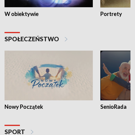
W obiektywie
Portrety
SPOŁECZEŃSTWO
Nowy Początek
SenioRada
SPORT