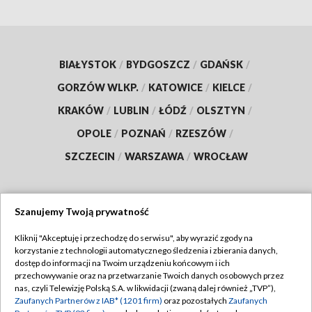
BIAŁYSTOK
/
BYDGOSZCZ
/
GDAŃSK
/
GORZÓW WLKP.
/
KATOWICE
/
KIELCE
/
KRAKÓW
/
LUBLIN
/
ŁÓDŹ
/
OLSZTYN
/
OPOLE
/
POZNAŃ
/
RZESZÓW
/
SZCZECIN
/
WARSZAWA
/
WROCŁAW
Szanujemy Twoją prywatność
Dołącz do nas:
Kliknij "Akceptuję i przechodzę do serwisu", aby wyrazić zgody na
korzystanie z technologii automatycznego śledzenia i zbierania danych,
TVP
dostęp do informacji na Twoim urządzeniu końcowym i ich
Abonament TVP
przechowywanie oraz na przetwarzanie Twoich danych osobowych przez
Regulamin TVP
nas, czyli Telewizję Polską S.A. w likwidacji (zwaną dalej również „TVP”),
Emisja w TVP
Zaufanych Partnerów z IAB* (1201 firm)
oraz pozostałych
Zaufanych
Polityka prywatności