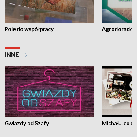
Pole do współpracy
Agrodoradcy 
INNE
Gwiazdy od Szafy
Michał... co dz