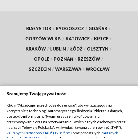
BIAŁYSTOK
/
BYDGOSZCZ
/
GDAŃSK
/
GORZÓW WLKP.
/
KATOWICE
/
KIELCE
/
KRAKÓW
/
LUBLIN
/
ŁÓDŹ
/
OLSZTYN
/
OPOLE
/
POZNAŃ
/
RZESZÓW
/
SZCZECIN
/
WARSZAWA
/
WROCŁAW
Szanujemy Twoją prywatność
Dołącz do nas:
Kliknij "Akceptuję i przechodzę do serwisu", aby wyrazić zgody na
korzystanie z technologii automatycznego śledzenia i zbierania danych,
TVP
dostęp do informacji na Twoim urządzeniu końcowym i ich
Abonament TVP
przechowywanie oraz na przetwarzanie Twoich danych osobowych przez
Regulamin TVP
nas, czyli Telewizję Polską S.A. w likwidacji (zwaną dalej również „TVP”),
Emisja w TVP
Zaufanych Partnerów z IAB* (1201 firm)
oraz pozostałych
Zaufanych
Polityka prywatności