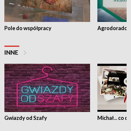
Pole do współpracy
Agrodoradcy 
INNE
Gwiazdy od Szafy
Michał... co dz