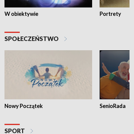
W obiektywie
Portrety
SPOŁECZEŃSTWO
Nowy Początek
SenioRada
SPORT