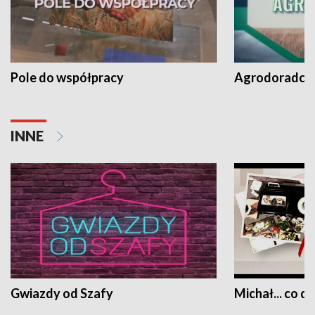
Pole do współpracy
Agrodoradcy 
INNE
Gwiazdy od Szafy
Michał... co dz