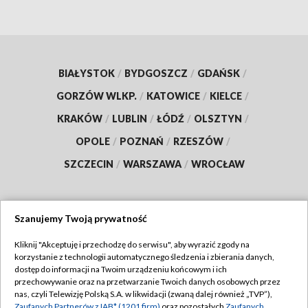
BIAŁYSTOK
/
BYDGOSZCZ
/
GDAŃSK
/
GORZÓW WLKP.
/
KATOWICE
/
KIELCE
/
KRAKÓW
/
LUBLIN
/
ŁÓDŹ
/
OLSZTYN
/
OPOLE
/
POZNAŃ
/
RZESZÓW
/
SZCZECIN
/
WARSZAWA
/
WROCŁAW
Szanujemy Twoją prywatność
Dołącz do nas:
Kliknij "Akceptuję i przechodzę do serwisu", aby wyrazić zgody na
korzystanie z technologii automatycznego śledzenia i zbierania danych,
TVP
dostęp do informacji na Twoim urządzeniu końcowym i ich
Abonament TVP
przechowywanie oraz na przetwarzanie Twoich danych osobowych przez
Regulamin TVP
nas, czyli Telewizję Polską S.A. w likwidacji (zwaną dalej również „TVP”),
Emisja w TVP
Zaufanych Partnerów z IAB* (1201 firm)
oraz pozostałych
Zaufanych
Polityka prywatności