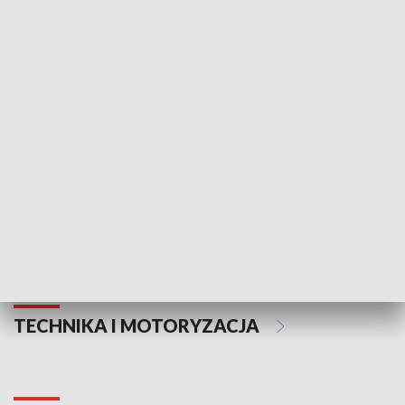
KULTURA I SZTUKA
Informator kulturalny
Drzwi do kult
TECHNIKA I MOTORYZACJA