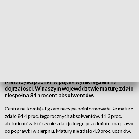
Poznaliśmy wyniki matur. Jest lepiej niż w poprzednich latach
Maturzyści poznali w piątek wyniki egzaminu
dojrzałości. W naszym województwie maturę zdało
niespełna 84 procent absolwentów.
Centralna Komisja Egzaminacyjna poinformowała, że maturę
zdało 84,4 proc. tegorocznych absolwentów. 11,3 proc.
abiturientów, którzy nie zdali jednego przedmiotu, ma prawo
do poprawki w sierpniu. Matury nie zdało 4,3 proc. uczniów.