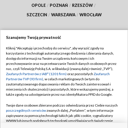
OPOLE
/
POZNAŃ
/
RZESZÓW
/
SZCZECIN
/
WARSZAWA
/
WROCŁAW
Szanujemy Twoją prywatność
Dołącz do nas:
Kliknij "Akceptuję i przechodzę do serwisu", aby wyrazić zgody na
korzystanie z technologii automatycznego śledzenia i zbierania danych,
TVP
dostęp do informacji na Twoim urządzeniu końcowym i ich
Abonament TVP
przechowywanie oraz na przetwarzanie Twoich danych osobowych przez
Regulamin TVP
nas, czyli Telewizję Polską S.A. w likwidacji (zwaną dalej również „TVP”),
Emisja w TVP
Polityka prywatności
Zaufanych Partnerów z IAB* (1201 firm)
oraz pozostałych
Zaufanych
Partnerów TVP (93 firm)
, w celach marketingowych (w tym do
Centrum informacji TVP
Moje zgody
zautomatyzowanego dopasowania reklam do Twoich zainteresowań i
mierzenia ich skuteczności) i pozostałych, które wskazujemy poniżej, a
Naziemna Telewizja Cyfrowa
Pomoc
także zgody na udostępnianie przez nas identyfikatora PPID do Google.
Sklep TVP
Biuro reklamy
Twoje dane osobowe zbierane podczas odwiedzania przez Ciebie naszych
Rada Programowa
Kontakt
poszczególnych serwisów
zwanych dalej „Portalem”, w tym informacje
zapisywane za pomocą technologii takich jak: pliki cookie, sygnalizatory
System NOS
WWW lub innych podobnych technologii umożliwiających świadczenie
dopasowanych i bezpiecznych usług, personalizację treści oraz reklam,
Informacje o nadawcy