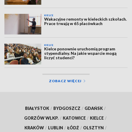
KIELCE
Wakacyjne remonty w kieleckich szkołach.
Prace trwają w 65 placówkach
KIELCE
Kielce ponownie uruchomią program
stypendialny. Na jakie wsparcie mogą
liczyć studenci?
ZOBACZ WIĘCEJ
BIAŁYSTOK
/
BYDGOSZCZ
/
GDAŃSK
/
GORZÓW WLKP.
/
KATOWICE
/
KIELCE
/
KRAKÓW
/
LUBLIN
/
ŁÓDŹ
/
OLSZTYN
/