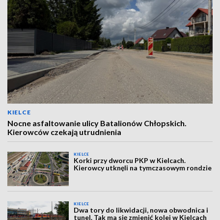
KIELCE
Nocne asfaltowanie ulicy Batalionów Chłopskich.
Kierowców czekają utrudnienia
KIELCE
Korki przy dworcu PKP w Kielcach.
Kierowcy utknęli na tymczasowym rondzie
KIELCE
Dwa tory do likwidacji, nowa obwodnica i
tunel. Tak ma się zmienić kolej w Kielcach