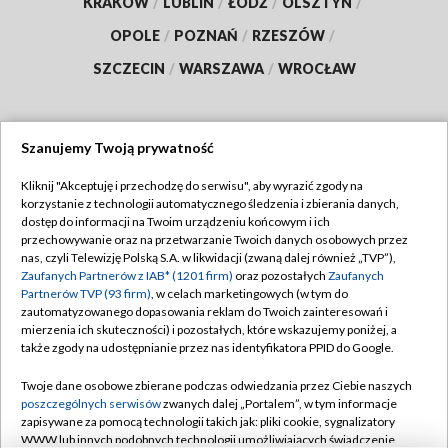
KRAKÓW
/
LUBLIN
/
ŁÓDŹ
/
OLSZTYN
/
OPOLE
/
POZNAŃ
/
RZESZÓW
/
SZCZECIN
/
WARSZAWA
/
WROCŁAW
Szanujemy Twoją prywatność
Dołącz do nas:
Kliknij "Akceptuję i przechodzę do serwisu", aby wyrazić zgody na
korzystanie z technologii automatycznego śledzenia i zbierania danych,
TVP
dostęp do informacji na Twoim urządzeniu końcowym i ich
Abonament TVP
przechowywanie oraz na przetwarzanie Twoich danych osobowych przez
Regulamin TVP
nas, czyli Telewizję Polską S.A. w likwidacji (zwaną dalej również „TVP”),
Emisja w TVP
Polityka prywatności
Zaufanych Partnerów z IAB* (1201 firm)
oraz pozostałych
Zaufanych
Partnerów TVP (93 firm)
, w celach marketingowych (w tym do
Centrum informacji TVP
Moje zgody
zautomatyzowanego dopasowania reklam do Twoich zainteresowań i
mierzenia ich skuteczności) i pozostałych, które wskazujemy poniżej, a
Naziemna Telewizja Cyfrowa
Pomoc
także zgody na udostępnianie przez nas identyfikatora PPID do Google.
Sklep TVP
Biuro reklamy
Twoje dane osobowe zbierane podczas odwiedzania przez Ciebie naszych
Rada Programowa
Kontakt
poszczególnych serwisów
zwanych dalej „Portalem”, w tym informacje
zapisywane za pomocą technologii takich jak: pliki cookie, sygnalizatory
System NOS
WWW lub innych podobnych technologii umożliwiających świadczenie