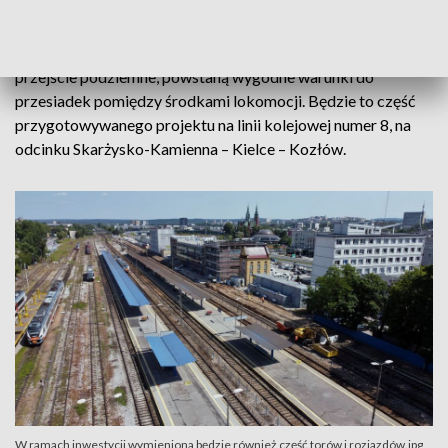
PLK S.A. przygotowują również modernizację pozostałych
elementów stacji kolejowej w Kielcach. Inwestycja obejmie
prace przy pozostałych peronach i torach. Zmieni się
przejście podziemne, powstaną wygodne warunki do
przesiadek pomiędzy środkami lokomocji. Będzie to część
przygotowywanego projektu na linii kolejowej numer 8, na
odcinku Skarżysko-Kamienna – Kielce – Kozłów.
W ramach inwestycji wymieniona będzie również część torów i rozjazdów.jpg