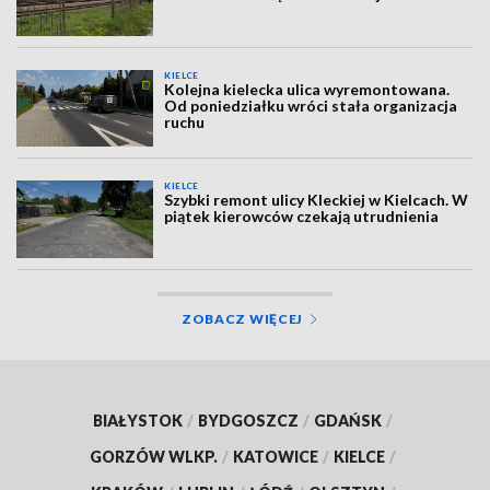
KIELCE
Kolejna kielecka ulica wyremontowana.
Od poniedziałku wróci stała organizacja
ruchu
KIELCE
Szybki remont ulicy Kleckiej w Kielcach. W
piątek kierowców czekają utrudnienia
ZOBACZ WIĘCEJ
BIAŁYSTOK
/
BYDGOSZCZ
/
GDAŃSK
/
GORZÓW WLKP.
/
KATOWICE
/
KIELCE
/