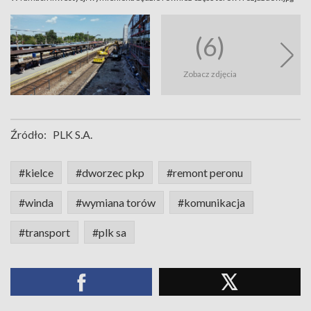
(6)
Zobacz zdjęcia
Źródło:
PLK S.A.
#kielce
#dworzec pkp
#remont peronu
#winda
#wymiana torów
#komunikacja
#transport
#plk sa