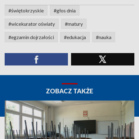
#świętokrzyskie
#głos dnia
#wicekurator oświaty
#matury
#egzamin dojrzałości
#edukacja
#nauka
ZOBACZ TAKŻE