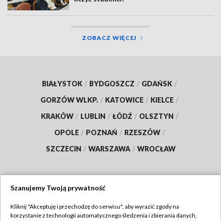
ZOBACZ WIĘCEJ
BIAŁYSTOK
/
BYDGOSZCZ
/
GDAŃSK
/
GORZÓW WLKP.
/
KATOWICE
/
KIELCE
/
KRAKÓW
/
LUBLIN
/
ŁÓDŹ
/
OLSZTYN
/
OPOLE
/
POZNAŃ
/
RZESZÓW
/
SZCZECIN
/
WARSZAWA
/
WROCŁAW
Szanujemy Twoją prywatność
Dołącz do nas:
Kliknij "Akceptuję i przechodzę do serwisu", aby wyrazić zgody na
korzystanie z technologii automatycznego śledzenia i zbierania danych,
TVP