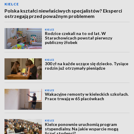
KIELCE
Polska kształci niewłaściwych specjalistów? Eksperci
ostrzegają przed poważnym problemem
KIELCE
Rodzice czekali na to od lat. W
Starachowicach powstał pierwszy
publiczny żłobek
KIELCE
300 zł na każde uczące się dziecko. Tysiące
rodzin już otrzymały pieniądze
KIELCE
Wakacyjne remonty w kieleckich szkołach.
Prace trwają w 65 placówkach
KIELCE
Kielce ponownie uruchomią program
stypendialny. Na jakie wsparcie mogą
liczyć studenci?