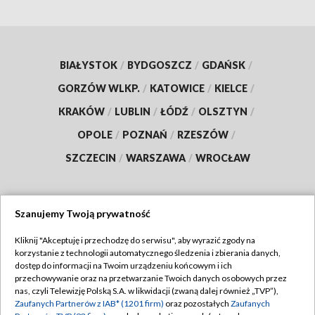
BIAŁYSTOK
/
BYDGOSZCZ
/
GDAŃSK
/
GORZÓW WLKP.
/
KATOWICE
/
KIELCE
/
KRAKÓW
/
LUBLIN
/
ŁÓDŹ
/
OLSZTYN
/
OPOLE
/
POZNAŃ
/
RZESZÓW
/
SZCZECIN
/
WARSZAWA
/
WROCŁAW
Szanujemy Twoją prywatność
Dołącz do nas:
Kliknij "Akceptuję i przechodzę do serwisu", aby wyrazić zgody na
korzystanie z technologii automatycznego śledzenia i zbierania danych,
TVP
dostęp do informacji na Twoim urządzeniu końcowym i ich
Abonament TVP
przechowywanie oraz na przetwarzanie Twoich danych osobowych przez
Regulamin TVP
nas, czyli Telewizję Polską S.A. w likwidacji (zwaną dalej również „TVP”),
Emisja w TVP
Zaufanych Partnerów z IAB* (1201 firm)
oraz pozostałych
Zaufanych
Polityka prywatności