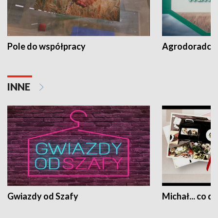
Pole do współpracy
Agrodoradcy 
INNE
Gwiazdy od Szafy
Michał... co dz