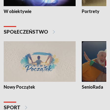
W obiektywie
Portrety
SPOŁECZEŃSTWO
Nowy Początek
SenioRada
SPORT