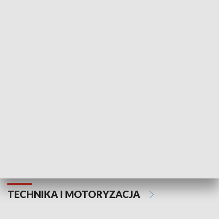
KULTURA I SZTUKA
Informator kulturalny
Drzwi do kult
TECHNIKA I MOTORYZACJA