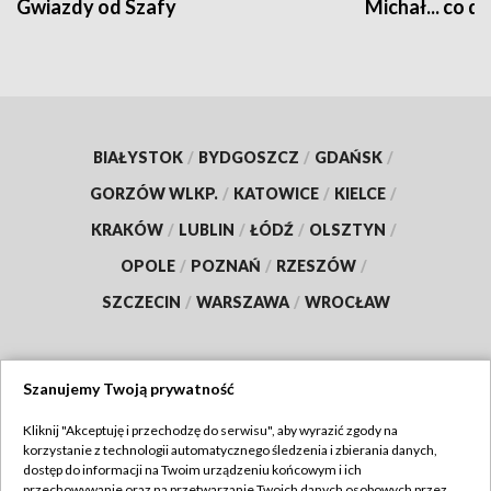
Gwiazdy od Szafy
Michał... co dz
BIAŁYSTOK
/
BYDGOSZCZ
/
GDAŃSK
/
GORZÓW WLKP.
/
KATOWICE
/
KIELCE
/
KRAKÓW
/
LUBLIN
/
ŁÓDŹ
/
OLSZTYN
/
OPOLE
/
POZNAŃ
/
RZESZÓW
/
SZCZECIN
/
WARSZAWA
/
WROCŁAW
Szanujemy Twoją prywatność
Dołącz do nas:
Kliknij "Akceptuję i przechodzę do serwisu", aby wyrazić zgody na
korzystanie z technologii automatycznego śledzenia i zbierania danych,
TVP
dostęp do informacji na Twoim urządzeniu końcowym i ich
Abonament TVP
przechowywanie oraz na przetwarzanie Twoich danych osobowych przez