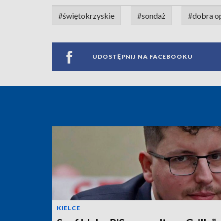
#świętokrzyskie
#sondaż
#dobra op
UDOSTĘPNIJ NA FACEBOOKU
KIELCE