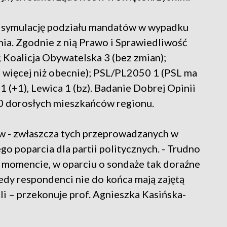
 symulację podziału mandatów w wypadku
ia. Zgodnie z nią Prawo i Sprawiedliwość
 Koalicja Obywatelska 3 (bez zmian);
en więcej niż obecnie); PSL/PL2050 1 (PSL ma
 (+1), Lewica 1 (bz). Badanie Dobrej Opinii
0 dorosłych mieszkańców regionu.
ów - zwłaszcza tych przeprowadzanych w
go poparcia dla partii politycznych. - Trudno
 momencie, w oparciu o sondaże tak doraźne
edy respondenci nie do końca mają zajętą
i – przekonuje prof. Agnieszka Kasińska-