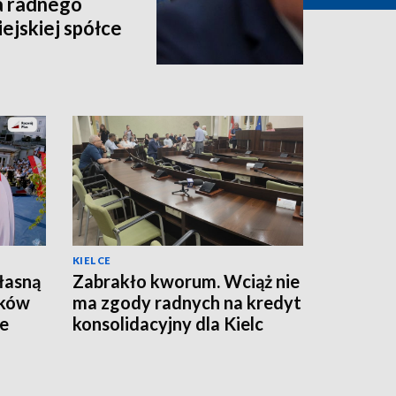
a radnego
ejskiej spółce
KIELCE
łasną
Zabrakło kworum. Wciąż nie
ików
ma zgody radnych na kredyt
ze
konsolidacyjny dla Kielc