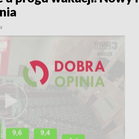
nia
IE