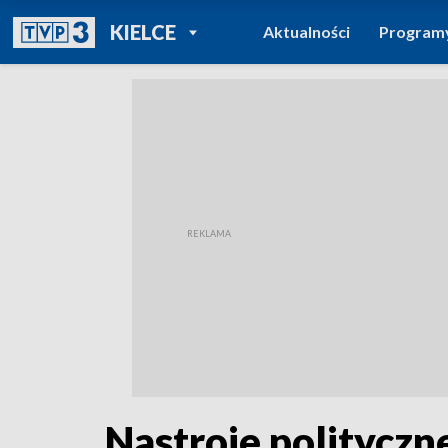
POWRÓT DO
KIELCE
Aktualności
Program
TVP REGIONY
Nastroje polityczn