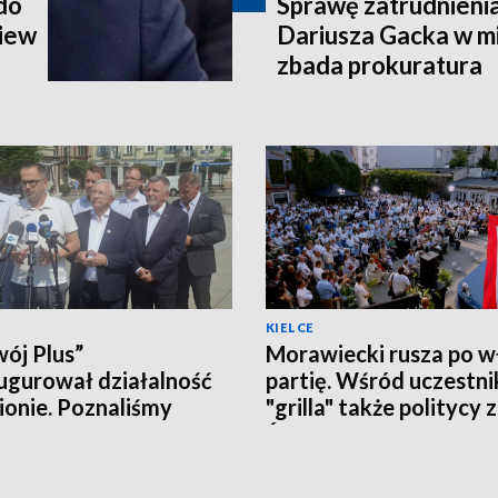
 do
Sprawę zatrudnieni
iew
Dariusza Gacka w mi
zbada prokuratura
KIELCE
ój Plus”
Morawiecki rusza po w
ugurował działalność
partię. Wśród uczestn
ionie. Poznaliśmy
"grilla" także politycy 
czne plany i... działaczy
Świętokrzyskiego