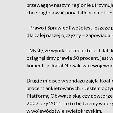
przewagę w naszym regionie utrzymuje
chce zagłosować ponad 45 procent r
- Prawo i Sprawiedliwość jest jeszcz
dla całej naszej ojczyzny – zapowiada 
- Myślę, że wynik sprzed czterech lat
osiągnęliśmy prawie 50 procent, jest w
komentuje Rafał Nowak, wicewojewoda
Drugie miejsce w sondażu zajęła Koali
procent ankietowanych. - Jestem opty
Platformę Obywatelską, czy powtórzen
2007, czy 2011. I o to będziemy walc
w województwie świętokrzyskim.