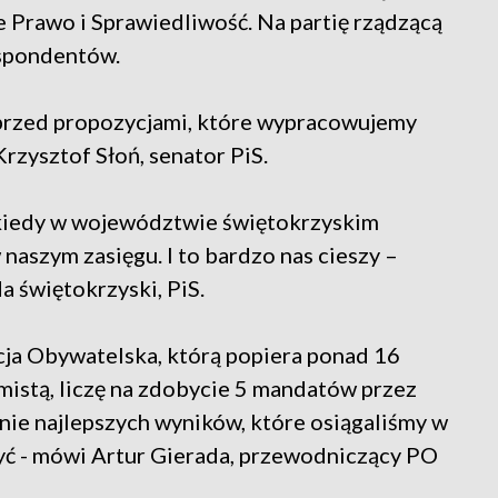
 Prawo i Sprawiedliwość. Na partię rządzącą
espondentów.
e przed propozycjami, które wypracowujemy
Krzysztof Słoń, senator PiS.
, kiedy w województwie świętokrzyskim
 naszym zasięgu. I to bardzo nas cieszy –
 świętokrzyski, PiS.
cja Obywatelska, którą popiera ponad 16
mistą, liczę na zdobycie 5 mandatów przez
ie najlepszych wyników, które osiągaliśmy w
zyć - mówi Artur Gierada, przewodniczący PO