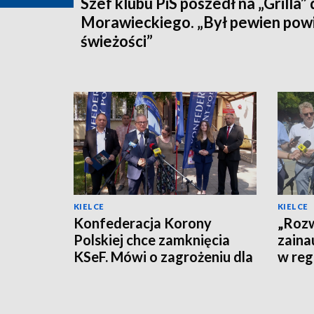
Szef klubu PiS poszedł na „Grilla”
Morawieckiego. „Był pewien pow
świeżości”
KIELCE
KIELCE
Konfederacja Korony
„Rozw
Polskiej chce zamknięcia
zaina
KSeF. Mówi o zagrożeniu dla
w reg
firm
polity