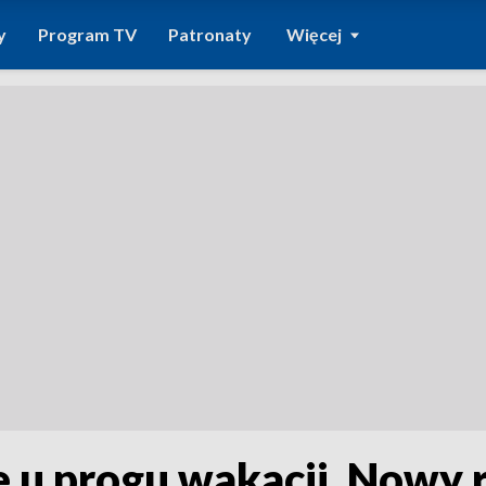
y
Program TV
Patronaty
Więcej
e u progu wakacji. Nowy 