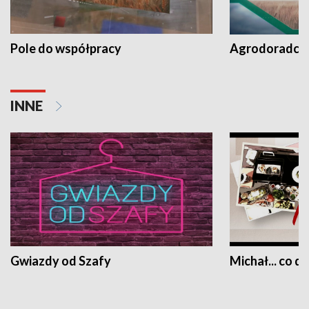
Pole do współpracy
Agrodoradcy 
INNE
Gwiazdy od Szafy
Michał... co dz