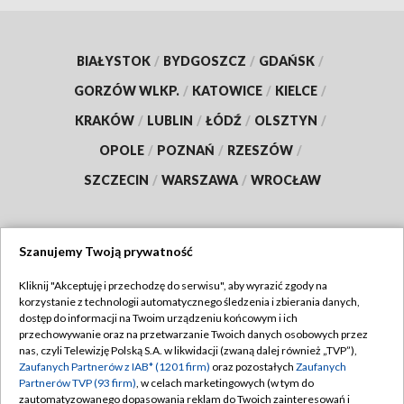
BIAŁYSTOK
/
BYDGOSZCZ
/
GDAŃSK
/
GORZÓW WLKP.
/
KATOWICE
/
KIELCE
/
KRAKÓW
/
LUBLIN
/
ŁÓDŹ
/
OLSZTYN
/
OPOLE
/
POZNAŃ
/
RZESZÓW
/
SZCZECIN
/
WARSZAWA
/
WROCŁAW
Szanujemy Twoją prywatność
Dołącz do nas:
Kliknij "Akceptuję i przechodzę do serwisu", aby wyrazić zgody na
korzystanie z technologii automatycznego śledzenia i zbierania danych,
TVP
dostęp do informacji na Twoim urządzeniu końcowym i ich
Abonament TVP
przechowywanie oraz na przetwarzanie Twoich danych osobowych przez
Regulamin TVP
nas, czyli Telewizję Polską S.A. w likwidacji (zwaną dalej również „TVP”),
Emisja w TVP
Zaufanych Partnerów z IAB* (1201 firm)
oraz pozostałych
Zaufanych
Polityka prywatności
Partnerów TVP (93 firm)
, w celach marketingowych (w tym do
Centrum informacji TVP
Moje zgody
zautomatyzowanego dopasowania reklam do Twoich zainteresowań i