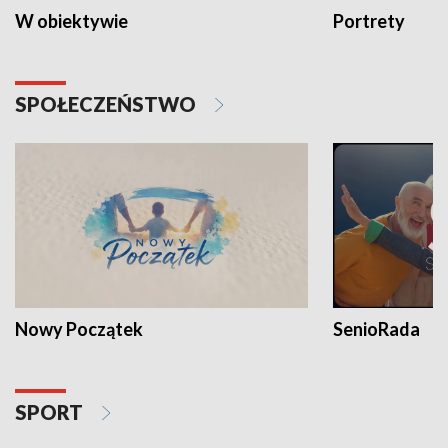
W obiektywie
Portrety
SPOŁECZEŃSTWO
Nowy Początek
SenioRada
SPORT