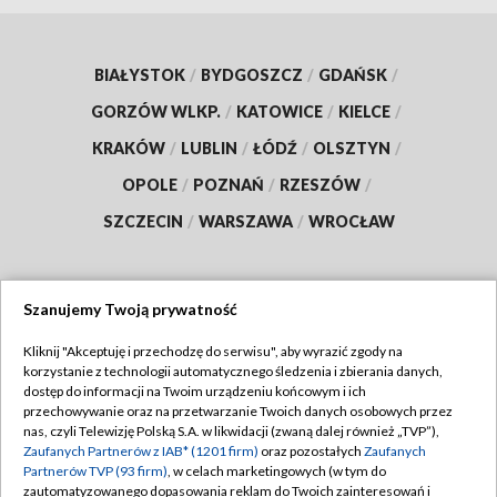
BIAŁYSTOK
/
BYDGOSZCZ
/
GDAŃSK
/
GORZÓW WLKP.
/
KATOWICE
/
KIELCE
/
KRAKÓW
/
LUBLIN
/
ŁÓDŹ
/
OLSZTYN
/
OPOLE
/
POZNAŃ
/
RZESZÓW
/
SZCZECIN
/
WARSZAWA
/
WROCŁAW
Szanujemy Twoją prywatność
Dołącz do nas:
Kliknij "Akceptuję i przechodzę do serwisu", aby wyrazić zgody na
korzystanie z technologii automatycznego śledzenia i zbierania danych,
TVP
dostęp do informacji na Twoim urządzeniu końcowym i ich
Abonament TVP
przechowywanie oraz na przetwarzanie Twoich danych osobowych przez
Regulamin TVP
nas, czyli Telewizję Polską S.A. w likwidacji (zwaną dalej również „TVP”),
Emisja w TVP
Zaufanych Partnerów z IAB* (1201 firm)
oraz pozostałych
Zaufanych
Polityka prywatności
Partnerów TVP (93 firm)
, w celach marketingowych (w tym do
Centrum informacji TVP
Moje zgody
zautomatyzowanego dopasowania reklam do Twoich zainteresowań i