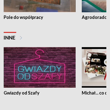
Pole do współpracy
Agrodoradcy 
INNE
Gwiazdy od Szafy
Michał... co dz