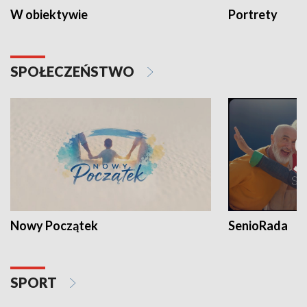
W obiektywie
Portrety
SPOŁECZEŃSTWO
Nowy Początek
SenioRada
SPORT