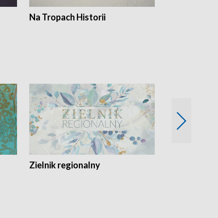
Na Tropach Historii
Szept ziemi
Zielnik regionalny
EkoLogiczni