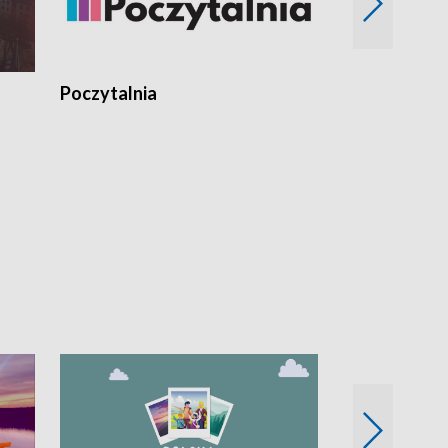
Poczytalnia
Koncerty TV