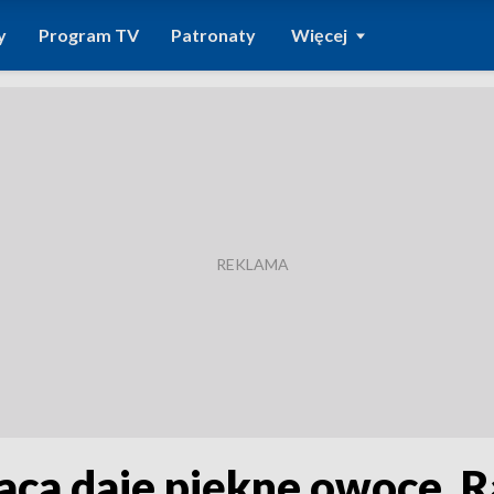
y
Program TV
Patronaty
Więcej
aca daje piękne owoce. 