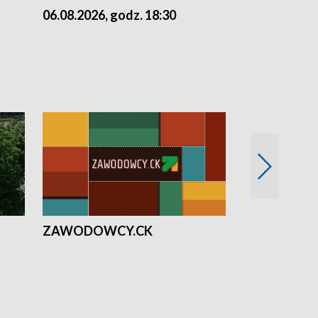
06.08.2026, godz. 18:30
05.08.2026, 
ZAWODOWCY.CK
Solidarni z U