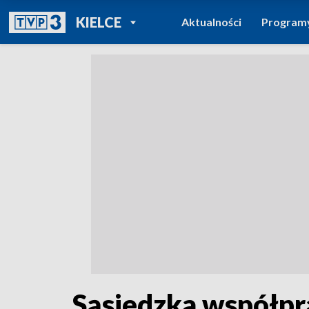
POWRÓT DO
KIELCE
Aktualności
Program
TVP REGIONY
Sąsiedzka współpr