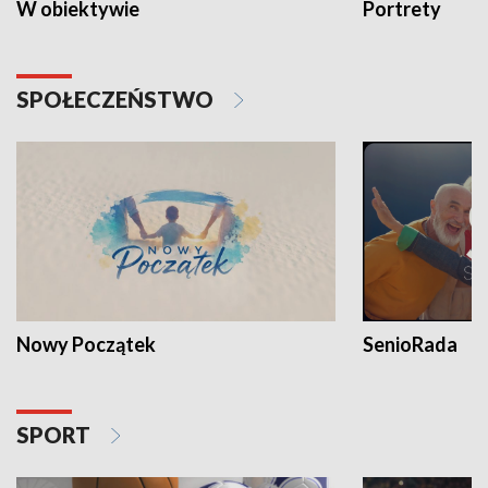
W obiektywie
Portrety
SPOŁECZEŃSTWO
Nowy Początek
SenioRada
SPORT