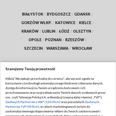
BIAŁYSTOK
/
BYDGOSZCZ
/
GDAŃSK
/
GORZÓW WLKP.
/
KATOWICE
/
KIELCE
/
KRAKÓW
/
LUBLIN
/
ŁÓDŹ
/
OLSZTYN
/
OPOLE
/
POZNAŃ
/
RZESZÓW
/
SZCZECIN
/
WARSZAWA
/
WROCŁAW
Szanujemy Twoją prywatność
Dołącz do nas:
Kliknij "Akceptuję i przechodzę do serwisu", aby wyrazić zgody na
korzystanie z technologii automatycznego śledzenia i zbierania danych,
TVP
dostęp do informacji na Twoim urządzeniu końcowym i ich
Abonament TVP
przechowywanie oraz na przetwarzanie Twoich danych osobowych przez
Regulamin TVP
nas, czyli Telewizję Polską S.A. w likwidacji (zwaną dalej również „TVP”),
Emisja w TVP
Zaufanych Partnerów z IAB* (1201 firm)
oraz pozostałych
Zaufanych
Polityka prywatności
Partnerów TVP (93 firm)
, w celach marketingowych (w tym do
Centrum informacji TVP
Moje zgody
zautomatyzowanego dopasowania reklam do Twoich zainteresowań i
mierzenia ich skuteczności) i pozostałych, które wskazujemy poniżej, a