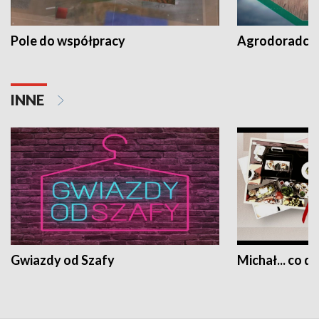
Pole do współpracy
Agrodoradcy 
INNE
Gwiazdy od Szafy
Michał... co dz