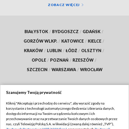
ZOBACZ WIĘCEJ
BIAŁYSTOK
/
BYDGOSZCZ
/
GDAŃSK
/
GORZÓW WLKP.
/
KATOWICE
/
KIELCE
/
KRAKÓW
/
LUBLIN
/
ŁÓDŹ
/
OLSZTYN
/
OPOLE
/
POZNAŃ
/
RZESZÓW
/
SZCZECIN
/
WARSZAWA
/
WROCŁAW
Szanujemy Twoją prywatność
Dołącz do nas:
Kliknij "Akceptuję i przechodzę do serwisu", aby wyrazić zgody na
korzystanie z technologii automatycznego śledzenia i zbierania danych,
TVP
dostęp do informacji na Twoim urządzeniu końcowym i ich
Abonament TVP
przechowywanie oraz na przetwarzanie Twoich danych osobowych przez
Regulamin TVP
nas, czyli Telewizję Polską S.A. w likwidacji (zwaną dalej również „TVP”),
Emisja w TVP