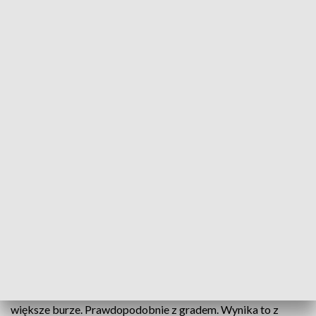
Nadciągają afrykańskie upały. Synoptycy wydają alert pogodowy
Po raz pierwszy w tym roku termometry w naszym
regionie wskazały ponad 30 stopni. Wojewódzkie
Centrum Zarządzania Kryzysowego wydało dla
części regionu ostrzeżenie o upałach. To jednak
dopiero początek gorąca, które pozostanie z nami
przez co najmniej tydzień.
- Pogoda taka około 30-32 stopni prawdopodobnie potrwa
w tym tygodniu do niedzieli. W środę prognozowane są
większe burze. Prawdopodobnie z gradem. Wynika to z