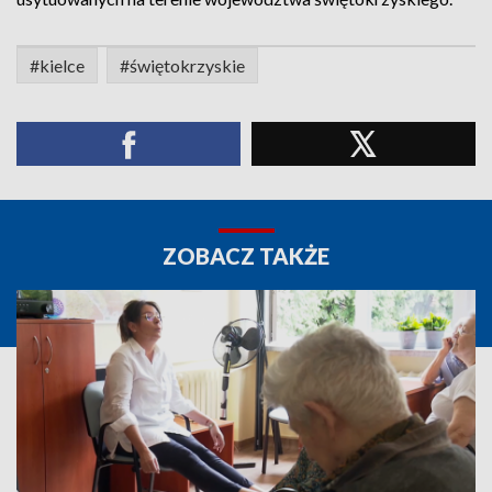
#kielce
#świętokrzyskie
ZOBACZ TAKŻE