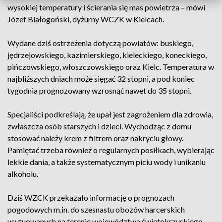
wysokiej temperatury i ścierania się mas powietrza – mówi
Józef Białogoński, dyżurny WCZK w Kielcach.
Wydane dziś ostrzeżenia dotyczą powiatów: buskiego,
jędrzejowskiego, kazimierskiego, kieleckiego, koneckiego,
pińczowskiego, włoszczowskiego oraz Kielc. Temperatura w
najbliższych dniach może sięgać 32 stopni, a pod koniec
tygodnia prognozowany wzrosnąć nawet do 35 stopni.
Specjaliści podkreślają, że upał jest zagrożeniem dla zdrowia,
zwłaszcza osób starszych i dzieci. Wychodząc z domu
stosować należy krem z filtrem oraz nakryciu głowy.
Pamiętać trzeba również o regularnych posiłkach, wybierając
lekkie dania, a także systematycznym piciu wody i unikaniu
alkoholu.
Dziś WZCK przekazało informację o prognozach
pogodowych m.in. do szesnastu obozów harcerskich
usytuowanych na terenie województwa świętokrzyskiego.