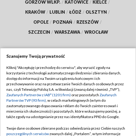
GORZÓW WLKP.
/
KATOWICE
/
KIELCE
/
KRAKÓW
/
LUBLIN
/
ŁÓDŹ
/
OLSZTYN
/
OPOLE
/
POZNAŃ
/
RZESZÓW
/
SZCZECIN
/
WARSZAWA
/
WROCŁAW
Szanujemy Twoją prywatność
Dołącz do nas:
Kliknij "Akceptuję i przechodzę do serwisu", aby wyrazić zgody na
korzystanie z technologii automatycznego śledzenia i zbierania danych,
TVP
dostęp do informacji na Twoim urządzeniu końcowym i ich
Abonament TVP
przechowywanie oraz na przetwarzanie Twoich danych osobowych przez
Regulamin TVP
nas, czyli Telewizję Polską S.A. w likwidacji (zwaną dalej również „TVP”),
Emisja w TVP
Polityka prywatności
Zaufanych Partnerów z IAB* (1201 firm)
oraz pozostałych
Zaufanych
Partnerów TVP (93 firm)
, w celach marketingowych (w tym do
Centrum informacji TVP
Moje zgody
zautomatyzowanego dopasowania reklam do Twoich zainteresowań i
mierzenia ich skuteczności) i pozostałych, które wskazujemy poniżej, a
Naziemna Telewizja Cyfrowa
Pomoc
także zgody na udostępnianie przez nas identyfikatora PPID do Google.
Sklep TVP
Biuro reklamy
Twoje dane osobowe zbierane podczas odwiedzania przez Ciebie naszych
Rada Programowa
Kontakt
poszczególnych serwisów
zwanych dalej „Portalem”, w tym informacje