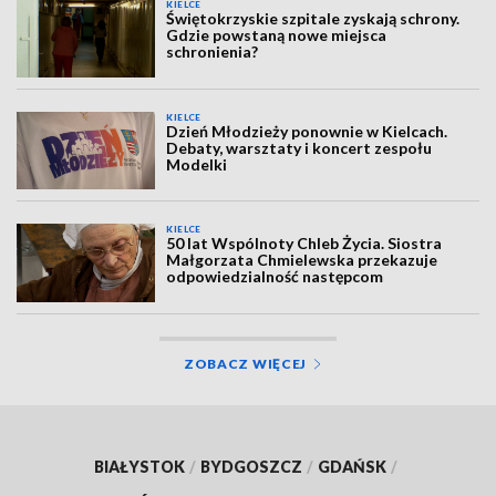
KIELCE
Świętokrzyskie szpitale zyskają schrony.
Gdzie powstaną nowe miejsca
schronienia?
KIELCE
Dzień Młodzieży ponownie w Kielcach.
Debaty, warsztaty i koncert zespołu
Modelki
KIELCE
50 lat Wspólnoty Chleb Życia. Siostra
Małgorzata Chmielewska przekazuje
odpowiedzialność następcom
ZOBACZ WIĘCEJ
BIAŁYSTOK
/
BYDGOSZCZ
/
GDAŃSK
/