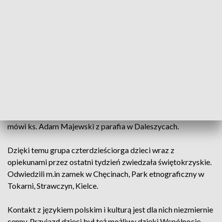
polskie rodziny z rejonu solecznickiego na Litwie. - Ja byłam
zimą na Litwie i zobaczyłam jak tam wszystko działa i tam
jest bardzo biednie – mówi Jadwiga Sitek, mieszkanka
Daleszyc.
Wierni z Daleszyc kilka razy do roku przekazują rodakom
materiały szkolne, chemię gospodarczą i produkty
spożywcze oraz ubrania. W tym roku również zaprosili
najmłodszych polonusów na wakacje do Polski. - Otworzyli
swoje domy i serca i wsparcie finansowe dla tych dzieci –
mówi ks. Adam Majewski z parafia w Daleszycach.
Dzięki temu grupa czterdzieściorga dzieci wraz z
opiekunami przez ostatni tydzień zwiedzała świętokrzyskie.
Odwiedzili m.in zamek w Chęcinach, Park etnograficzny w
Tokarni, Strawczyn, Kielce.
Kontakt z językiem polskim i kulturą jest dla nich niezmiernie
cenny. Przyjazd dzieci był też możliwy dzięki Wspólnocie