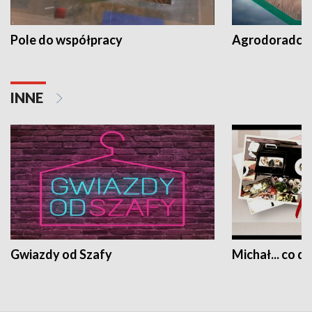
Pole do współpracy
Agrodoradcy 
INNE
Gwiazdy od Szafy
Michał... co dz