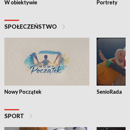
W obiektywie
Portrety
SPOŁECZEŃSTWO
Nowy Początek
SenioRada
SPORT