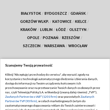
BIAŁYSTOK
/
BYDGOSZCZ
/
GDAŃSK
/
GORZÓW WLKP.
/
KATOWICE
/
KIELCE
/
KRAKÓW
/
LUBLIN
/
ŁÓDŹ
/
OLSZTYN
/
OPOLE
/
POZNAŃ
/
RZESZÓW
/
SZCZECIN
/
WARSZAWA
/
WROCŁAW
Szanujemy Twoją prywatność
Dołącz do nas:
Kliknij "Akceptuję i przechodzę do serwisu", aby wyrazić zgody na
korzystanie z technologii automatycznego śledzenia i zbierania danych,
TVP
dostęp do informacji na Twoim urządzeniu końcowym i ich
Abonament TVP
przechowywanie oraz na przetwarzanie Twoich danych osobowych przez
Regulamin TVP
nas, czyli Telewizję Polską S.A. w likwidacji (zwaną dalej również „TVP”),
Emisja w TVP
Zaufanych Partnerów z IAB* (1201 firm)
oraz pozostałych
Zaufanych
Polityka prywatności
Partnerów TVP (93 firm)
, w celach marketingowych (w tym do
Centrum informacji TVP
Moje zgody
zautomatyzowanego dopasowania reklam do Twoich zainteresowań i
mierzenia ich skuteczności) i pozostałych, które wskazujemy poniżej, a