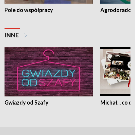
Pole do współpracy
Agrodoradcy 
INNE
Gwiazdy od Szafy
Michał... co dz