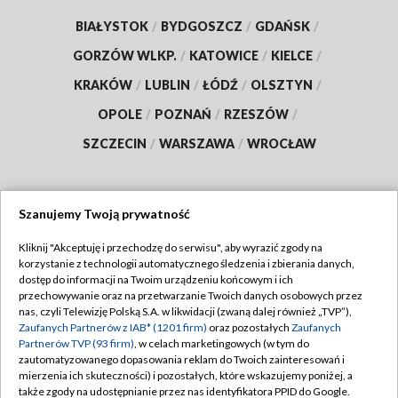
BIAŁYSTOK
/
BYDGOSZCZ
/
GDAŃSK
/
GORZÓW WLKP.
/
KATOWICE
/
KIELCE
/
KRAKÓW
/
LUBLIN
/
ŁÓDŹ
/
OLSZTYN
/
OPOLE
/
POZNAŃ
/
RZESZÓW
/
SZCZECIN
/
WARSZAWA
/
WROCŁAW
Szanujemy Twoją prywatność
Dołącz do nas:
Kliknij "Akceptuję i przechodzę do serwisu", aby wyrazić zgody na
korzystanie z technologii automatycznego śledzenia i zbierania danych,
TVP
dostęp do informacji na Twoim urządzeniu końcowym i ich
Abonament TVP
przechowywanie oraz na przetwarzanie Twoich danych osobowych przez
Regulamin TVP
nas, czyli Telewizję Polską S.A. w likwidacji (zwaną dalej również „TVP”),
Emisja w TVP
Zaufanych Partnerów z IAB* (1201 firm)
oraz pozostałych
Zaufanych
Polityka prywatności
Partnerów TVP (93 firm)
, w celach marketingowych (w tym do
Centrum informacji TVP
Moje zgody
zautomatyzowanego dopasowania reklam do Twoich zainteresowań i
mierzenia ich skuteczności) i pozostałych, które wskazujemy poniżej, a
Naziemna Telewizja Cyfrowa
Pomoc
także zgody na udostępnianie przez nas identyfikatora PPID do Google.