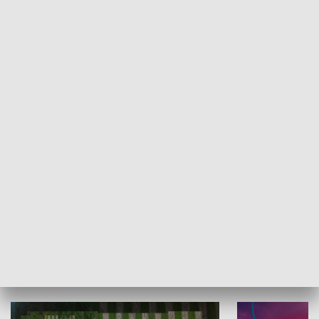
Informator kulturalny
Drzwi do kult
TECHNIKA I MOTORYZACJA
WYPOCZYNEK I REKREACJA