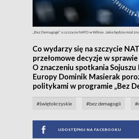
„Bez Demagogii” o szczycie NATO w Wilnie. Jakie będzie miał zna
Co wydarzy się na szczycie NA
przełomowe decyzje w sprawie 
O znaczeniu spotkania Sojuszu 
Europy Dominik Masierak poro
politykami w programie „Bez De
#świętokrzyskie
#bez demagogii
#
UDOSTĘPNIJ NA FACEBOOKU