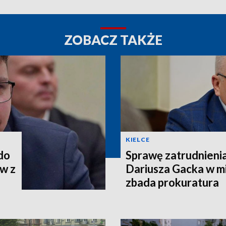
ZOBACZ TAKŻE
KIELCE
 do
Sprawę zatrudnieni
w z
Dariusza Gacka w mi
zbada prokuratura