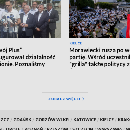
KIELCE
ój Plus”
Morawiecki rusza po w
ugurował działalność
partię. Wśród uczestn
ionie. Poznaliśmy
"grilla" także politycy 
czne plany i... działaczy
Świętokrzyskiego
ZOBACZ WIĘCEJ
SZCZ
/
GDAŃSK
/
GORZÓW WLKP.
/
KATOWICE
/
KIELCE
/
KRA
N
/
OPOLE
/
POZNAŃ
/
RZESZÓW
/
SZCZECIN
/
WARSZAWA
/
W