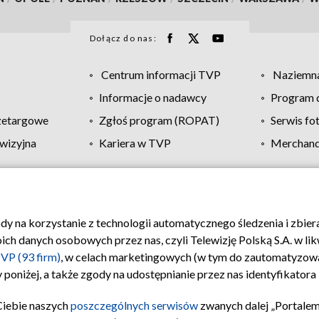
Dołącz do nas:
Centrum informacji TVP
Naziemna
Informacje o nadawcy
Program d
zetargowe
Zgłoś program (ROPAT)
Serwis fo
wizyjna
Kariera w TVP
Merchandi
Polityka prywatności
Moje zgody
Pomoc
Biuro re
ody na korzystanie z technologii automatycznego śledzenia i zbie
 danych osobowych przez nas, czyli Telewizję Polską S.A. w likw
VP (93 firm)
, w celach marketingowych (w tym do zautomatyzow
 poniżej, a także zgody na udostępnianie przez nas identyfikator
Ciebie naszych
poszczególnych serwisów
zwanych dalej „Portalem