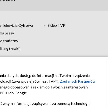
 Telewizja Cyfrowa
Sklep TVP
la prasy
tograficzny
sing (znaki)
klamy
Kontakt
rania danych, dostęp do informacji na Twoim urządzeniu
idacji (zwaną dalej również „TVP”),
Zaufanych Partnerów
anego dopasowania reklam do Twoich zainteresowań i
a PPID do Google.
”, w tym informacje zapisywane za pomocą technologii