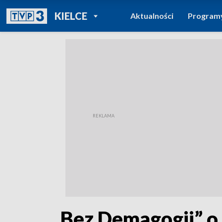
POWRÓT DO
KIELCE
Aktualności
Program
TVP REGIONY
„Bez Demagogii” o 