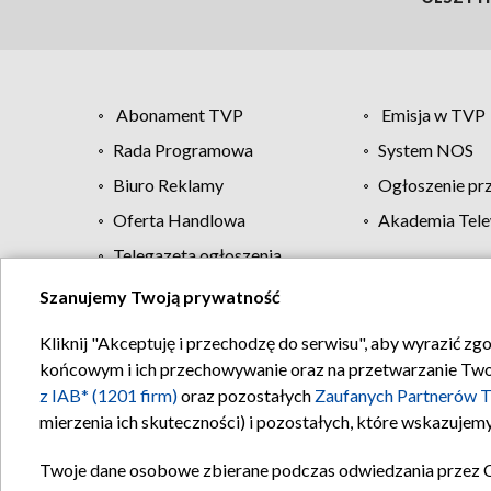
Abonament TVP
Emisja w TVP
Rada Programowa
System NOS
Biuro Reklamy
Ogłoszenie pr
Oferta Handlowa
Akademia Tele
Telegazeta ogłoszenia
Szanujemy Twoją prywatność
Regulamin TVP
Kliknij "Akceptuję i przechodzę do serwisu", aby wyrazić zg
końcowym i ich przechowywanie oraz na przetwarzanie Twoich
z IAB* (1201 firm)
oraz pozostałych
Zaufanych Partnerów T
mierzenia ich skuteczności) i pozostałych, które wskazujemy
Twoje dane osobowe zbierane podczas odwiedzania przez 