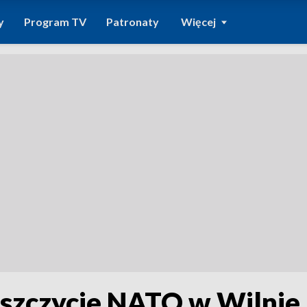
y
Program TV
Patronaty
Więcej
szczycie NATO w Wilnie. 