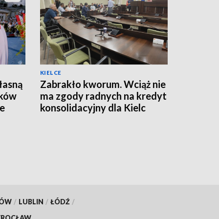
KIELCE
łasną
Zabrakło kworum. Wciąż nie
ików
ma zgody radnych na kredyt
ze
konsolidacyjny dla Kielc
KÓW
/
LUBLIN
/
ŁÓDŹ
/
ROCŁAW