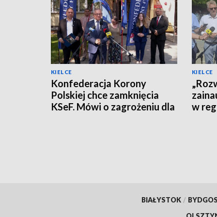
KIELCE
KIELCE
Konfederacja Korony
„Rozw
Polskiej chce zamknięcia
zaina
KSeF. Mówi o zagrożeniu dla
w reg
firm
polity
BIAŁYSTOK
/
BYDGO
OLSZTY