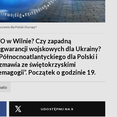
czenie dla Polski i Europy?
TO w Wilnie? Czy zapadną
gwarancji wojskowych dla Ukrainy?
Północnoatlantyckiego dla Polski i
zmawia ze świętokrzyskimi
magogii”. Początek o godzinie 19.
nato
UDOSTĘPNIJ NA X