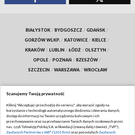
BIAŁYSTOK
/
BYDGOSZCZ
/
GDAŃSK
/
GORZÓW WLKP.
/
KATOWICE
/
KIELCE
/
KRAKÓW
/
LUBLIN
/
ŁÓDŹ
/
OLSZTYN
/
OPOLE
/
POZNAŃ
/
RZESZÓW
/
SZCZECIN
/
WARSZAWA
/
WROCŁAW
Szanujemy Twoją prywatność
Dołącz do nas:
Kliknij "Akceptuję i przechodzę do serwisu", aby wyrazić zgody na
korzystanie z technologii automatycznego śledzenia i zbierania danych,
TVP
dostęp do informacji na Twoim urządzeniu końcowym i ich
Abonament TVP
przechowywanie oraz na przetwarzanie Twoich danych osobowych przez
Regulamin TVP
nas, czyli Telewizję Polską S.A. w likwidacji (zwaną dalej również „TVP”),
Emisja w TVP
Polityka prywatności
Zaufanych Partnerów z IAB* (1201 firm)
oraz pozostałych
Zaufanych