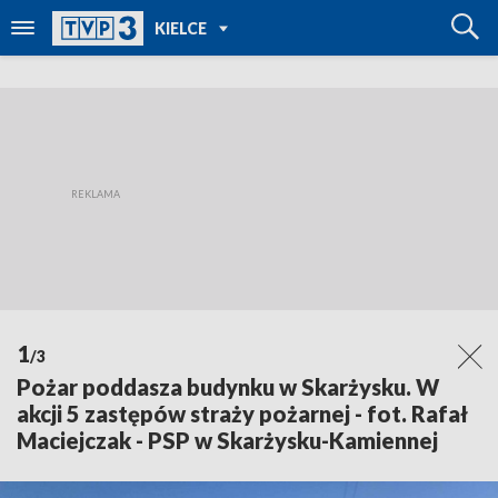
POWRÓT DO
KIELCE
TVP REGIONY
1
/3
Pożar poddasza budynku w Skarżysku. W
akcji 5 zastępów straży pożarnej - fot. Rafał
Maciejczak - PSP w Skarżysku-Kamiennej