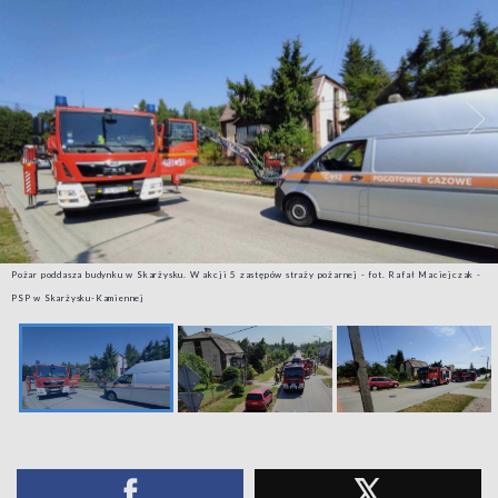
Pożar poddasza budynku w Skarżysku. W akcji 5 zastępów straży pożarnej - fot. Rafał Maciejczak -
PSP w Skarżysku-Kamiennej