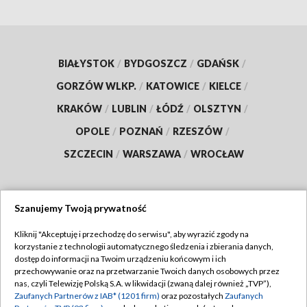
BIAŁYSTOK
/
BYDGOSZCZ
/
GDAŃSK
/
GORZÓW WLKP.
/
KATOWICE
/
KIELCE
/
KRAKÓW
/
LUBLIN
/
ŁÓDŹ
/
OLSZTYN
/
OPOLE
/
POZNAŃ
/
RZESZÓW
/
SZCZECIN
/
WARSZAWA
/
WROCŁAW
Szanujemy Twoją prywatność
Dołącz do nas:
Kliknij "Akceptuję i przechodzę do serwisu", aby wyrazić zgody na
korzystanie z technologii automatycznego śledzenia i zbierania danych,
TVP
dostęp do informacji na Twoim urządzeniu końcowym i ich
Abonament TVP
przechowywanie oraz na przetwarzanie Twoich danych osobowych przez
Regulamin TVP
nas, czyli Telewizję Polską S.A. w likwidacji (zwaną dalej również „TVP”),
Emisja w TVP
Zaufanych Partnerów z IAB* (1201 firm)
oraz pozostałych
Zaufanych
Polityka prywatności