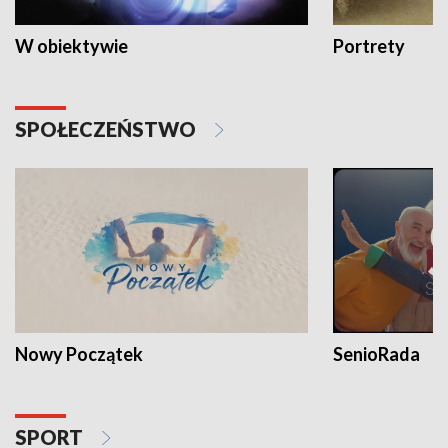
W obiektywie
Portrety
SPOŁECZEŃSTWO
Nowy Początek
SenioRada
SPORT