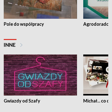
Pole do współpracy
Agrodoradcy 
INNE
Gwiazdy od Szafy
Michał... co dz