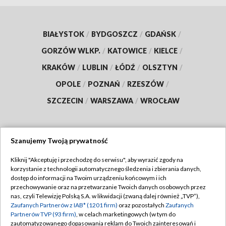
BIAŁYSTOK
/
BYDGOSZCZ
/
GDAŃSK
/
GORZÓW WLKP.
/
KATOWICE
/
KIELCE
/
KRAKÓW
/
LUBLIN
/
ŁÓDŹ
/
OLSZTYN
/
OPOLE
/
POZNAŃ
/
RZESZÓW
/
SZCZECIN
/
WARSZAWA
/
WROCŁAW
Szanujemy Twoją prywatność
Dołącz do nas:
Kliknij "Akceptuję i przechodzę do serwisu", aby wyrazić zgody na
korzystanie z technologii automatycznego śledzenia i zbierania danych,
TVP
dostęp do informacji na Twoim urządzeniu końcowym i ich
Abonament TVP
przechowywanie oraz na przetwarzanie Twoich danych osobowych przez
Regulamin TVP
nas, czyli Telewizję Polską S.A. w likwidacji (zwaną dalej również „TVP”),
Emisja w TVP
Zaufanych Partnerów z IAB* (1201 firm)
oraz pozostałych
Zaufanych
Polityka prywatności
Partnerów TVP (93 firm)
, w celach marketingowych (w tym do
Centrum informacji TVP
Moje zgody
zautomatyzowanego dopasowania reklam do Twoich zainteresowań i