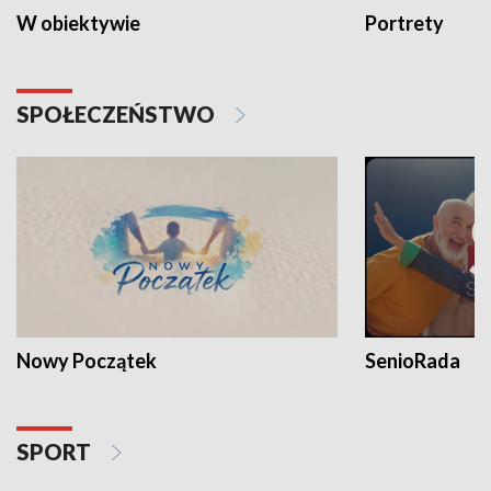
W obiektywie
Portrety
SPOŁECZEŃSTWO
Nowy Początek
SenioRada
SPORT