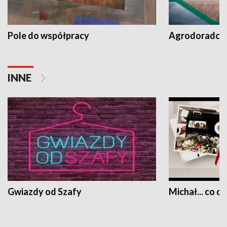
Pole do współpracy
Agrodoradcy 
INNE
Gwiazdy od Szafy
Michał... co dz