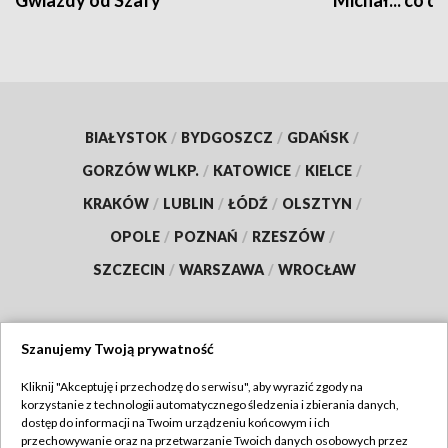
Gwiazdy od Szafy
Michał... co dz
BIAŁYSTOK
/
BYDGOSZCZ
/
GDAŃSK
/
GORZÓW WLKP.
/
KATOWICE
/
KIELCE
/
KRAKÓW
/
LUBLIN
/
ŁÓDŹ
/
OLSZTYN
/
OPOLE
/
POZNAŃ
/
RZESZÓW
/
SZCZECIN
/
WARSZAWA
/
WROCŁAW
Szanujemy Twoją prywatność
Dołącz do nas:
Kliknij "Akceptuję i przechodzę do serwisu", aby wyrazić zgody na
korzystanie z technologii automatycznego śledzenia i zbierania danych,
TVP
dostęp do informacji na Twoim urządzeniu końcowym i ich
Abonament TVP
przechowywanie oraz na przetwarzanie Twoich danych osobowych przez
Regulamin TVP