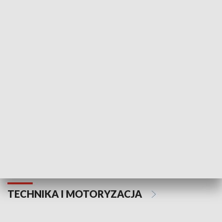
KULTURA I SZTUKA
Informator kulturalny
Drzwi do kult
TECHNIKA I MOTORYZACJA