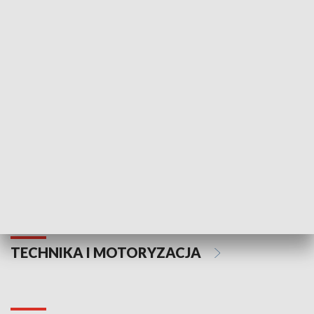
KULTURA I SZTUKA
Informator kulturalny
Drzwi do kult
TECHNIKA I MOTORYZACJA