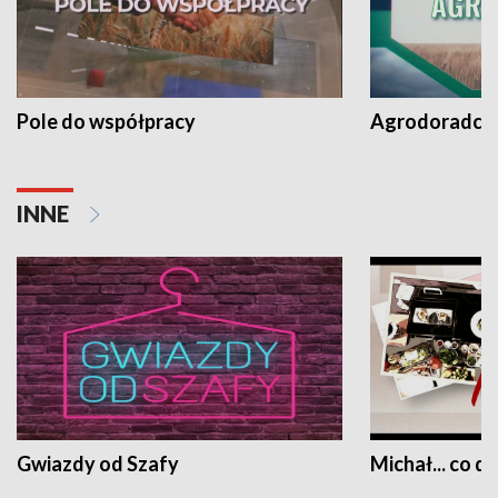
Pole do współpracy
Agrodoradcy 
INNE
Gwiazdy od Szafy
Michał... co dz