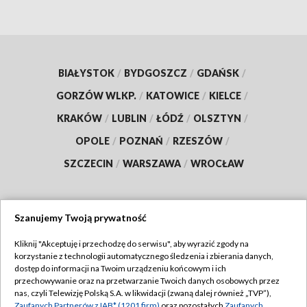
BIAŁYSTOK
/
BYDGOSZCZ
/
GDAŃSK
/
GORZÓW WLKP.
/
KATOWICE
/
KIELCE
/
KRAKÓW
/
LUBLIN
/
ŁÓDŹ
/
OLSZTYN
/
OPOLE
/
POZNAŃ
/
RZESZÓW
/
SZCZECIN
/
WARSZAWA
/
WROCŁAW
Szanujemy Twoją prywatność
Dołącz do nas:
Kliknij "Akceptuję i przechodzę do serwisu", aby wyrazić zgody na
korzystanie z technologii automatycznego śledzenia i zbierania danych,
TVP
dostęp do informacji na Twoim urządzeniu końcowym i ich
Abonament TVP
przechowywanie oraz na przetwarzanie Twoich danych osobowych przez
Regulamin TVP
nas, czyli Telewizję Polską S.A. w likwidacji (zwaną dalej również „TVP”),
Emisja w TVP
Zaufanych Partnerów z IAB* (1201 firm)
oraz pozostałych
Zaufanych
Polityka prywatności