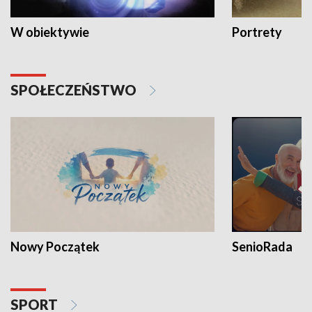
W obiektywie
Portrety
SPOŁECZEŃSTWO
Nowy Początek
SenioRada
SPORT