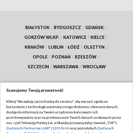
BIAŁYSTOK
/
BYDGOSZCZ
/
GDAŃSK
/
GORZÓW WLKP.
/
KATOWICE
/
KIELCE
/
KRAKÓW
/
LUBLIN
/
ŁÓDŹ
/
OLSZTYN
/
OPOLE
/
POZNAŃ
/
RZESZÓW
/
SZCZECIN
/
WARSZAWA
/
WROCŁAW
Szanujemy Twoją prywatność
Dołącz do nas:
Kliknij "Akceptuję i przechodzę do serwisu", aby wyrazić zgody na
korzystanie z technologii automatycznego śledzenia i zbierania danych,
TVP
dostęp do informacji na Twoim urządzeniu końcowym i ich
Abonament TVP
przechowywanie oraz na przetwarzanie Twoich danych osobowych przez
Regulamin TVP
nas, czyli Telewizję Polską S.A. w likwidacji (zwaną dalej również „TVP”),
Emisja w TVP
Zaufanych Partnerów z IAB* (1201 firm)
oraz pozostałych
Zaufanych
Polityka prywatności