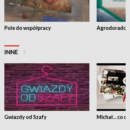
Pole do współpracy
Agrodoradcy 
INNE
Gwiazdy od Szafy
Michał... co dz