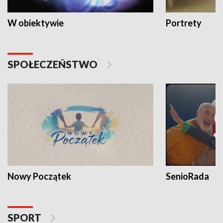
W obiektywie
Portrety
SPOŁECZEŃSTWO
Nowy Początek
SenioRada
SPORT