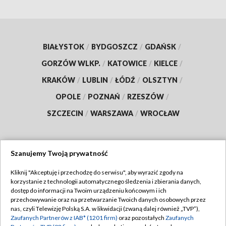
BIAŁYSTOK
/
BYDGOSZCZ
/
GDAŃSK
/
GORZÓW WLKP.
/
KATOWICE
/
KIELCE
/
KRAKÓW
/
LUBLIN
/
ŁÓDŹ
/
OLSZTYN
/
OPOLE
/
POZNAŃ
/
RZESZÓW
/
SZCZECIN
/
WARSZAWA
/
WROCŁAW
Szanujemy Twoją prywatność
Dołącz do nas:
Kliknij "Akceptuję i przechodzę do serwisu", aby wyrazić zgody na
korzystanie z technologii automatycznego śledzenia i zbierania danych,
TVP
dostęp do informacji na Twoim urządzeniu końcowym i ich
Abonament TVP
przechowywanie oraz na przetwarzanie Twoich danych osobowych przez
Regulamin TVP
nas, czyli Telewizję Polską S.A. w likwidacji (zwaną dalej również „TVP”),
Emisja w TVP
Zaufanych Partnerów z IAB* (1201 firm)
oraz pozostałych
Zaufanych
Polityka prywatności