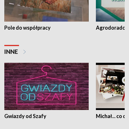
Pole do współpracy
Agrodoradcy 
INNE
Gwiazdy od Szafy
Michał... co dz