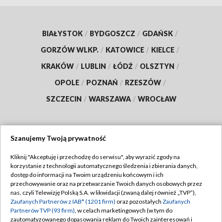
BIAŁYSTOK
/
BYDGOSZCZ
/
GDAŃSK
/
GORZÓW WLKP.
/
KATOWICE
/
KIELCE
/
KRAKÓW
/
LUBLIN
/
ŁÓDŹ
/
OLSZTYN
/
OPOLE
/
POZNAŃ
/
RZESZÓW
/
SZCZECIN
/
WARSZAWA
/
WROCŁAW
Szanujemy Twoją prywatność
Dołącz do nas:
Kliknij "Akceptuję i przechodzę do serwisu", aby wyrazić zgody na
korzystanie z technologii automatycznego śledzenia i zbierania danych,
TVP
dostęp do informacji na Twoim urządzeniu końcowym i ich
Abonament TVP
przechowywanie oraz na przetwarzanie Twoich danych osobowych przez
Regulamin TVP
nas, czyli Telewizję Polską S.A. w likwidacji (zwaną dalej również „TVP”),
Emisja w TVP
Zaufanych Partnerów z IAB* (1201 firm)
oraz pozostałych
Zaufanych
Polityka prywatności
Partnerów TVP (93 firm)
, w celach marketingowych (w tym do
Centrum informacji TVP
Moje zgody
zautomatyzowanego dopasowania reklam do Twoich zainteresowań i