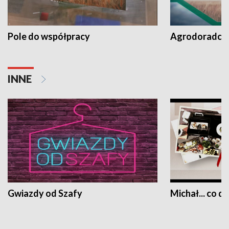
Pole do współpracy
Agrodoradcy 
INNE
Gwiazdy od Szafy
Michał... co dz