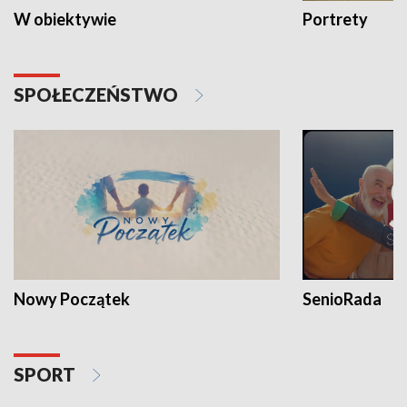
W obiektywie
Portrety
SPOŁECZEŃSTWO
Nowy Początek
SenioRada
SPORT