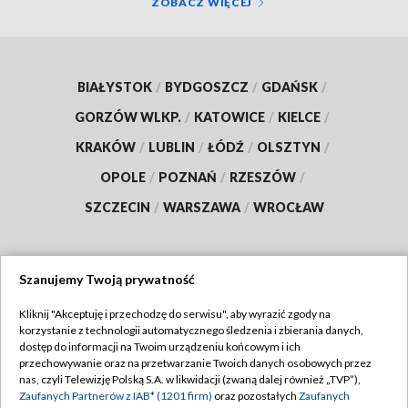
ZOBACZ WIĘCEJ
BIAŁYSTOK
/
BYDGOSZCZ
/
GDAŃSK
/
GORZÓW WLKP.
/
KATOWICE
/
KIELCE
/
KRAKÓW
/
LUBLIN
/
ŁÓDŹ
/
OLSZTYN
/
OPOLE
/
POZNAŃ
/
RZESZÓW
/
SZCZECIN
/
WARSZAWA
/
WROCŁAW
Szanujemy Twoją prywatność
Dołącz do nas:
Kliknij "Akceptuję i przechodzę do serwisu", aby wyrazić zgody na
korzystanie z technologii automatycznego śledzenia i zbierania danych,
TVP
dostęp do informacji na Twoim urządzeniu końcowym i ich
Abonament TVP
przechowywanie oraz na przetwarzanie Twoich danych osobowych przez
Regulamin TVP
nas, czyli Telewizję Polską S.A. w likwidacji (zwaną dalej również „TVP”),
Emisja w TVP
Polityka prywatności
Zaufanych Partnerów z IAB* (1201 firm)
oraz pozostałych
Zaufanych