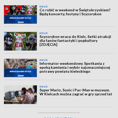
KIELCE
Co robić w weekend w Świętokrzyskiem?
Będą koncerty, festyny i Scyzorykon
KIELCE
Scyzorykon wraca do Kielc. Setki atrakcji
dla fanów fantastyki i popkultury
[ZDJĘCIA]
KIELCE
Informator weekendowy. Spotkania z
epoką kamienia i wybór najsmaczniejszej
potrawy powiatu kieleckiego
KIELCE
Super Mario, Sonic i Pac-Man w muzeum.
W Kielcach można zagrać w gry sprzed lat