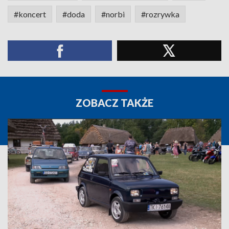
#koncert
#doda
#norbi
#rozrywka
ZOBACZ TAKŻE