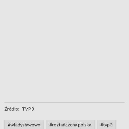
Źródło:
TVP3
#władysławowo
#roztańczona polska
#tvp3