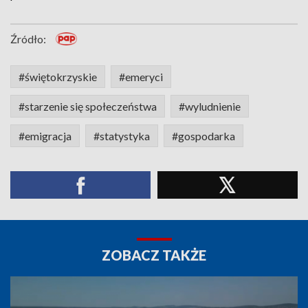
Źródło:
#świętokrzyskie
#emeryci
#starzenie się społeczeństwa
#wyludnienie
#emigracja
#statystyka
#gospodarka
ZOBACZ TAKŻE