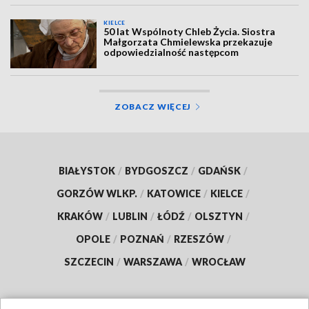
KIELCE
50 lat Wspólnoty Chleb Życia. Siostra
Małgorzata Chmielewska przekazuje
odpowiedzialność następcom
ZOBACZ WIĘCEJ
BIAŁYSTOK
/
BYDGOSZCZ
/
GDAŃSK
/
GORZÓW WLKP.
/
KATOWICE
/
KIELCE
/
KRAKÓW
/
LUBLIN
/
ŁÓDŹ
/
OLSZTYN
/
OPOLE
/
POZNAŃ
/
RZESZÓW
/
SZCZECIN
/
WARSZAWA
/
WROCŁAW