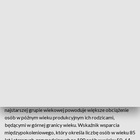
– Na koniec 2022 r. w województwie
świętokrzyskim na 100 wnuczków
przypadało blisko 156 dziadków –
najwięcej w kraju – wskazała Aneta
Królik.
Zarówno przed rokiem, jak i 10 lat wcześniej pokolenie babć
i dziadków przewyższało liczebnie pokolenie wnuczków,
jednak poziom indeksu z każdym rokiem był wyższy. W 2021
r. indeks starości wyniósł 149, a w 2012 r. kształtował się na
poziomie 110.
Aneta Królik dodała, że znaczny wzrost liczby osób w
najstarszej grupie wiekowej powoduje większe obciążenie
osób w późnym wieku produkcyjnym ich rodzicami,
będącymi w górnej granicy wieku. Wskaźnik wsparcia
międzypokoleniowego, który określa liczbę osób w wieku 85
lat i starszych, przypadających na 100 osób w wieku 50–64