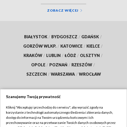
ZOBACZ WIĘCEJ
BIAŁYSTOK
/
BYDGOSZCZ
/
GDAŃSK
/
GORZÓW WLKP.
/
KATOWICE
/
KIELCE
/
KRAKÓW
/
LUBLIN
/
ŁÓDŹ
/
OLSZTYN
/
OPOLE
/
POZNAŃ
/
RZESZÓW
/
SZCZECIN
/
WARSZAWA
/
WROCŁAW
Szanujemy Twoją prywatność
Dołącz do nas:
Kliknij "Akceptuję i przechodzę do serwisu", aby wyrazić zgody na
korzystanie z technologii automatycznego śledzenia i zbierania danych,
TVP
dostęp do informacji na Twoim urządzeniu końcowym i ich
Abonament TVP
przechowywanie oraz na przetwarzanie Twoich danych osobowych przez
Regulamin TVP