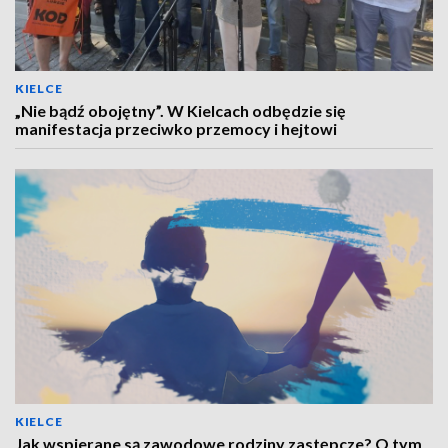
KIELCE
„Nie bądź obojętny”. W Kielcach odbędzie się
manifestacja przeciwko przemocy i hejtowi
KIELCE
Jak wspierane są zawodowe rodziny zastępcze? O tym