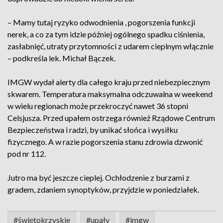
– Mamy tutaj ryzyko odwodnienia , pogorszenia funkcji
nerek, a co za tym idzie później ogólnego spadku ciśnienia,
zasłabnięć, utraty przytomności z udarem cieplnym włącznie
– podkreśla lek. Michał Bączek.
IMGW wydał alerty dla całego kraju przed niebezpiecznym
skwarem. Temperatura maksymalna odczuwalna w weekend
w wielu regionach może przekroczyć nawet 36 stopni
Celsjusza. Przed upałem ostrzega również Rządowe Centrum
Bezpieczeństwa i radzi, by unikać słońca i wysiłku
fizycznego. A w razie pogorszenia stanu zdrowia dzwonić
pod nr 112.
Jutro ma być jeszcze cieplej. Ochłodzenie z burzami z
gradem, zdaniem synoptyków, przyjdzie w poniedziałek.
#świętokrzyskie
#upały
#imgw