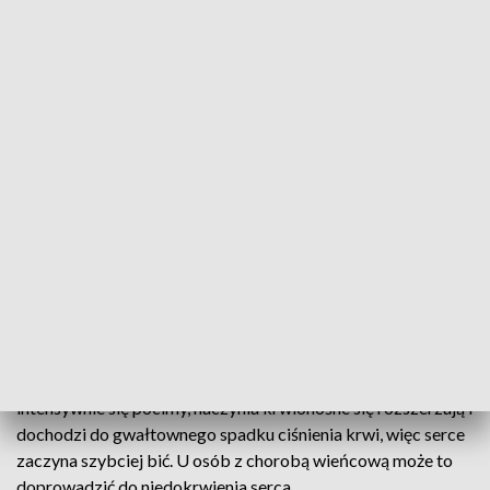
wodą, wiaterek, chłodno, nie trzeba wiele – mówi Adam
Borycki. Warto pamiętać, by po opalaniu nie wskakiwać od
razu do wody, bo to może grozić szokiem termicznym.
Nad wodą trzeba pamiętać także o kremie z filtrem i
nakryciu głowy. Do tego odpowiednie nawodnienie. W taką
pogodę jak dziś warto także zrezygnować z alkoholu.
– Oczywiście się nawadniać, i to nie tylko wodą, ale również
sokami owocowymi, gdyż z potem tracimy nie tylko wodę,
ale także elektrolity – przypomina lek. Michał Bączek,
kardiolog z WSZ w Kielcach.
Upał jest groźny dla wszystkich, szczególnie dla dzieci,
seniorów i osób z problemami kardiologicznymi. Gdy
intensywnie się pocimy, naczynia krwionośne się rozszerzają i
dochodzi do gwałtownego spadku ciśnienia krwi, więc serce
zaczyna szybciej bić. U osób z chorobą wieńcową może to
doprowadzić do niedokrwienia serca.