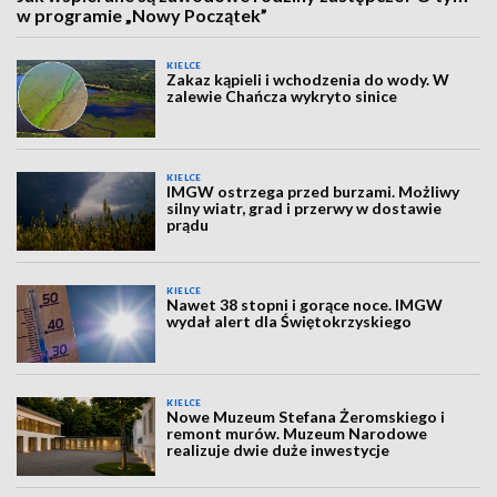
w programie „Nowy Początek”
KIELCE
Zakaz kąpieli i wchodzenia do wody. W
zalewie Chańcza wykryto sinice
KIELCE
IMGW ostrzega przed burzami. Możliwy
silny wiatr, grad i przerwy w dostawie
prądu
KIELCE
Nawet 38 stopni i gorące noce. IMGW
wydał alert dla Świętokrzyskiego
KIELCE
Nowe Muzeum Stefana Żeromskiego i
remont murów. Muzeum Narodowe
realizuje dwie duże inwestycje