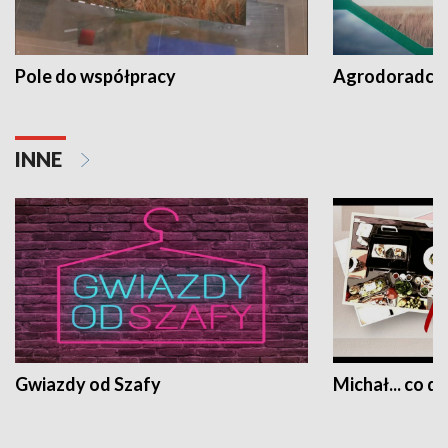
Pole do współpracy
Agrodoradcy 
INNE
Gwiazdy od Szafy
Michał... co dz