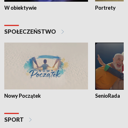
W obiektywie
Portrety
SPOŁECZEŃSTWO
Nowy Początek
SenioRada
SPORT