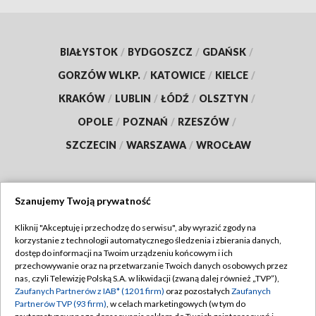
BIAŁYSTOK
/
BYDGOSZCZ
/
GDAŃSK
/
GORZÓW WLKP.
/
KATOWICE
/
KIELCE
/
KRAKÓW
/
LUBLIN
/
ŁÓDŹ
/
OLSZTYN
/
OPOLE
/
POZNAŃ
/
RZESZÓW
/
SZCZECIN
/
WARSZAWA
/
WROCŁAW
Szanujemy Twoją prywatność
Dołącz do nas:
Kliknij "Akceptuję i przechodzę do serwisu", aby wyrazić zgody na
korzystanie z technologii automatycznego śledzenia i zbierania danych,
TVP
dostęp do informacji na Twoim urządzeniu końcowym i ich
Abonament TVP
przechowywanie oraz na przetwarzanie Twoich danych osobowych przez
Regulamin TVP
nas, czyli Telewizję Polską S.A. w likwidacji (zwaną dalej również „TVP”),
Emisja w TVP
Zaufanych Partnerów z IAB* (1201 firm)
oraz pozostałych
Zaufanych
Polityka prywatności
Partnerów TVP (93 firm)
, w celach marketingowych (w tym do
Centrum informacji TVP
Moje zgody