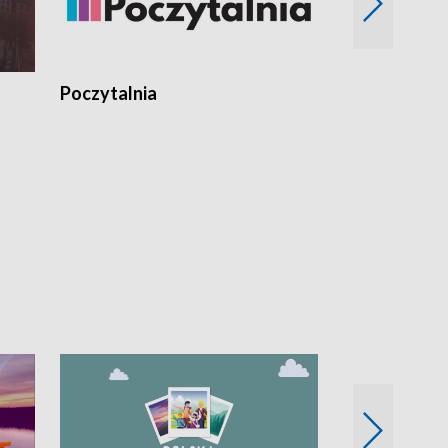
Poczytalnia
Koncerty TV