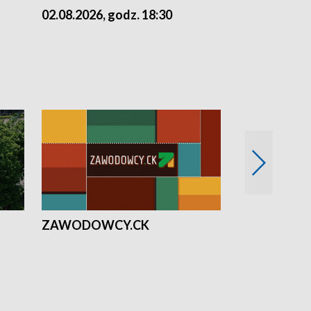
02.08.2026, godz. 18:30
01.08.2026, 
ZAWODOWCY.CK
Solidarni z U