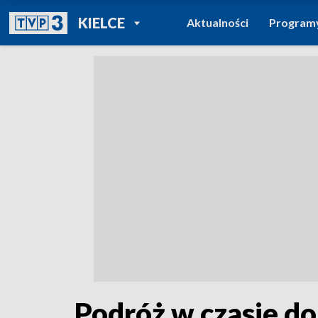
POWRÓT DO
KIELCE
Aktualności
Program
TVP REGIONY
Podróż w czasie do