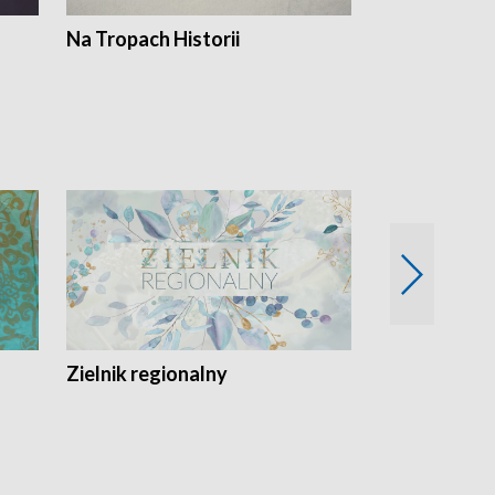
Na Tropach Historii
Szept ziemi
Zielnik regionalny
EkoLogiczni