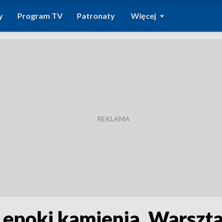
y
Program TV
Patronaty
Więcej
 epoki kamienia. Warsztat