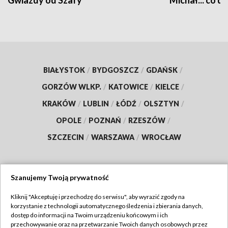
Gwiazdy od Szafy
Michał... co dz
BIAŁYSTOK
/
BYDGOSZCZ
/
GDAŃSK
/
GORZÓW WLKP.
/
KATOWICE
/
KIELCE
/
KRAKÓW
/
LUBLIN
/
ŁÓDŹ
/
OLSZTYN
/
OPOLE
/
POZNAŃ
/
RZESZÓW
/
SZCZECIN
/
WARSZAWA
/
WROCŁAW
Szanujemy Twoją prywatność
Dołącz do nas:
Kliknij "Akceptuję i przechodzę do serwisu", aby wyrazić zgody na
korzystanie z technologii automatycznego śledzenia i zbierania danych,
TVP
dostęp do informacji na Twoim urządzeniu końcowym i ich
Abonament TVP
przechowywanie oraz na przetwarzanie Twoich danych osobowych przez
Regulamin TVP