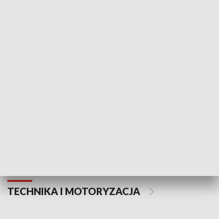
KULTURA I SZTUKA
Informator kulturalny
Drzwi do kult
TECHNIKA I MOTORYZACJA