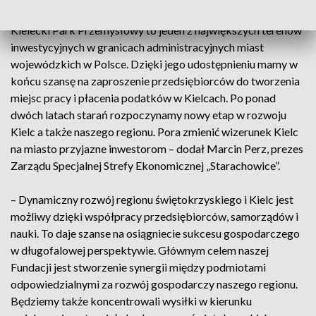
inwestycji. Pora zacząć odwracać te negatywne trendy.
Kielecki Park Przemysłowy to jeden z największych terenów
inwestycyjnych w granicach administracyjnych miast
wojewódzkich w Polsce. Dzięki jego udostępnieniu mamy w
końcu szansę na zaproszenie przedsiębiorców do tworzenia
miejsc pracy i płacenia podatków w Kielcach. Po ponad
dwóch latach starań rozpoczynamy nowy etap w rozwoju
Kielc a także naszego regionu. Pora zmienić wizerunek Kielc
na miasto przyjazne inwestorom – dodał Marcin Perz, prezes
Zarządu Specjalnej Strefy Ekonomicznej „Starachowice”.
– Dynamiczny rozwój regionu świętokrzyskiego i Kielc jest
możliwy dzięki współpracy przedsiębiorców, samorządów i
nauki. To daje szanse na osiągniecie sukcesu gospodarczego
w długofalowej perspektywie. Głównym celem naszej
Fundacji jest stworzenie synergii między podmiotami
odpowiedzialnymi za rozwój gospodarczy naszego regionu.
Będziemy także koncentrowali wysiłki w kierunku