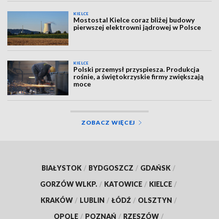
KIELCE
Mostostal Kielce coraz bliżej budowy
pierwszej elektrowni jądrowej w Polsce
KIELCE
Polski przemysł przyspiesza. Produkcja
rośnie, a świętokrzyskie firmy zwiększają
moce
ZOBACZ WIĘCEJ
BIAŁYSTOK
/
BYDGOSZCZ
/
GDAŃSK
/
GORZÓW WLKP.
/
KATOWICE
/
KIELCE
/
KRAKÓW
/
LUBLIN
/
ŁÓDŹ
/
OLSZTYN
/
OPOLE
/
POZNAŃ
/
RZESZÓW
/