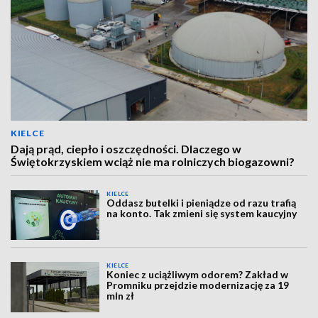
KIELCE
Dają prąd, ciepło i oszczędności. Dlaczego w
Świętokrzyskiem wciąż nie ma rolniczych biogazowni?
KIELCE
Oddasz butelki i pieniądze od razu trafią
na konto. Tak zmieni się system kaucyjny
KIELCE
Koniec z uciążliwym odorem? Zakład w
Promniku przejdzie modernizację za 19
mln zł