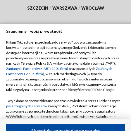
SZCZECIN
/
WARSZAWA
/
WROCŁAW
Szanujemy Twoją prywatność
Dołącz do nas:
Kliknij "Akceptuję i przechodzę do serwisu", aby wyrazić zgody na
korzystanie z technologii automatycznego śledzenia i zbierania danych,
TVP
dostęp do informacji na Twoim urządzeniu końcowym i ich
Abonament TVP
przechowywanie oraz na przetwarzanie Twoich danych osobowych przez
Regulamin TVP
nas, czyli Telewizję Polską S.A. w likwidacji (zwaną dalej również „TVP”),
Emisja w TVP
Polityka prywatności
Zaufanych Partnerów z IAB* (1201 firm)
oraz pozostałych
Zaufanych
Partnerów TVP (93 firm)
, w celach marketingowych (w tym do
Centrum informacji TVP
Moje zgody
zautomatyzowanego dopasowania reklam do Twoich zainteresowań i
mierzenia ich skuteczności) i pozostałych, które wskazujemy poniżej, a
Naziemna Telewizja Cyfrowa
Pomoc
także zgody na udostępnianie przez nas identyfikatora PPID do Google.
Sklep TVP
Biuro reklamy
Twoje dane osobowe zbierane podczas odwiedzania przez Ciebie naszych
Rada Programowa
Kontakt
poszczególnych serwisów
zwanych dalej „Portalem”, w tym informacje
zapisywane za pomocą technologii takich jak: pliki cookie, sygnalizatory
System NOS
WWW lub innych podobnych technologii umożliwiających świadczenie
dopasowanych i bezpiecznych usług, personalizację treści oraz reklam,
Informacje o nadawcy
Kanały
udostępnianie funkcji mediów społecznościowych oraz analizowanie
Akceptuję i przechodzę do serwisu