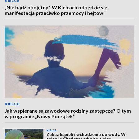
KIELCE
„Nie bądź obojętny”. W Kielcach odbędzie się
manifestacja przeciwko przemocy i hejtowi
KIELCE
Jak wspierane są zawodowe rodziny zastępcze? O tym
w programie „Nowy Początek”
KIELCE
Zakaz kąpieli i wchodzenia do wody. W
zalewie Chańcza wykryto sinice