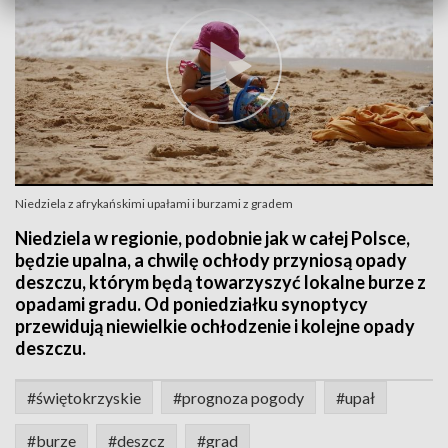
Niedziela z afrykańskimi upałami i burzami z gradem
Niedziela w regionie, podobnie jak w całej Polsce,
będzie upalna, a chwilę ochłody przyniosą opady
deszczu, którym będą towarzyszyć lokalne burze z
opadami gradu. Od poniedziałku synoptycy
przewidują niewielkie ochłodzenie i kolejne opady
deszczu.
#świętokrzyskie
#prognoza pogody
#upał
#burze
#deszcz
#grad