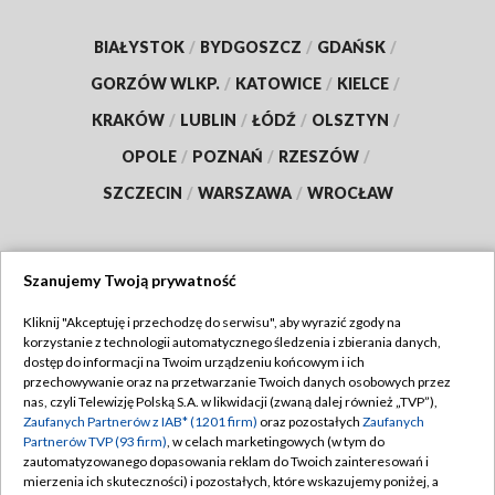
BIAŁYSTOK
/
BYDGOSZCZ
/
GDAŃSK
/
GORZÓW WLKP.
/
KATOWICE
/
KIELCE
/
KRAKÓW
/
LUBLIN
/
ŁÓDŹ
/
OLSZTYN
/
OPOLE
/
POZNAŃ
/
RZESZÓW
/
SZCZECIN
/
WARSZAWA
/
WROCŁAW
Szanujemy Twoją prywatność
Dołącz do nas:
Kliknij "Akceptuję i przechodzę do serwisu", aby wyrazić zgody na
korzystanie z technologii automatycznego śledzenia i zbierania danych,
TVP
dostęp do informacji na Twoim urządzeniu końcowym i ich
Abonament TVP
przechowywanie oraz na przetwarzanie Twoich danych osobowych przez
Regulamin TVP
nas, czyli Telewizję Polską S.A. w likwidacji (zwaną dalej również „TVP”),
Emisja w TVP
Polityka prywatności
Zaufanych Partnerów z IAB* (1201 firm)
oraz pozostałych
Zaufanych
Partnerów TVP (93 firm)
, w celach marketingowych (w tym do
Centrum informacji TVP
Moje zgody
zautomatyzowanego dopasowania reklam do Twoich zainteresowań i
mierzenia ich skuteczności) i pozostałych, które wskazujemy poniżej, a
Naziemna Telewizja Cyfrowa
Pomoc