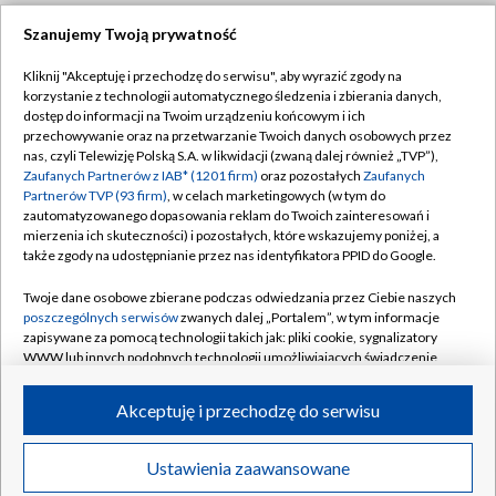
Szanujemy Twoją prywatność
Dołącz do nas:
Kliknij "Akceptuję i przechodzę do serwisu", aby wyrazić zgody na
korzystanie z technologii automatycznego śledzenia i zbierania danych,
TVP
dostęp do informacji na Twoim urządzeniu końcowym i ich
Abonament TVP
przechowywanie oraz na przetwarzanie Twoich danych osobowych przez
Regulamin TVP
nas, czyli Telewizję Polską S.A. w likwidacji (zwaną dalej również „TVP”),
Emisja w TVP
Polityka prywatności
Zaufanych Partnerów z IAB* (1201 firm)
oraz pozostałych
Zaufanych
Partnerów TVP (93 firm)
, w celach marketingowych (w tym do
Centrum informacji TVP
Moje zgody
zautomatyzowanego dopasowania reklam do Twoich zainteresowań i
mierzenia ich skuteczności) i pozostałych, które wskazujemy poniżej, a
Naziemna Telewizja Cyfrowa
Pomoc
także zgody na udostępnianie przez nas identyfikatora PPID do Google.
Sklep TVP
Biuro reklamy
Twoje dane osobowe zbierane podczas odwiedzania przez Ciebie naszych
Rada Programowa
Kontakt
poszczególnych serwisów
zwanych dalej „Portalem”, w tym informacje
zapisywane za pomocą technologii takich jak: pliki cookie, sygnalizatory
System NOS
WWW lub innych podobnych technologii umożliwiających świadczenie
dopasowanych i bezpiecznych usług, personalizację treści oraz reklam,
Informacje o nadawcy
Kanały
udostępnianie funkcji mediów społecznościowych oraz analizowanie
Akceptuję i przechodzę do serwisu
ruchu w Internecie.
Program dla prasy
©2026 Telewizja Polska S.A. w likwidacji
Biuro Reklamy
Twoje dane osobowe zbierane podczas odwiedzania przez Ciebie
Ustawienia zaawansowane
poszczególnych serwisów
na Portalu, takie jak adresy IP, identyfikatory
Ogłoszenie przetargowe