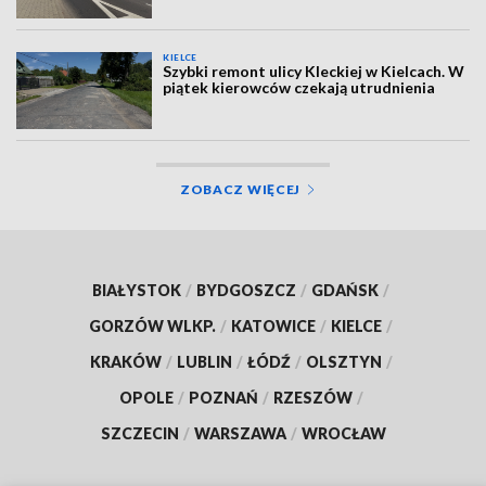
KIELCE
Szybki remont ulicy Kleckiej w Kielcach. W
piątek kierowców czekają utrudnienia
ZOBACZ WIĘCEJ
BIAŁYSTOK
/
BYDGOSZCZ
/
GDAŃSK
/
GORZÓW WLKP.
/
KATOWICE
/
KIELCE
/
KRAKÓW
/
LUBLIN
/
ŁÓDŹ
/
OLSZTYN
/
OPOLE
/
POZNAŃ
/
RZESZÓW
/
SZCZECIN
/
WARSZAWA
/
WROCŁAW