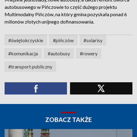
autobusowego w Pińczowie to część dużego projektu
Multimodalny Pińczów, na który gmina pozyskała ponad 6
milionów złotych unijnego dofinansowania.
#świętokrzyskie
#pińczów
#solarisy
#komunikacja
#autobusy
#rowery
#transport publiczny
ZOBACZ TAKŻE